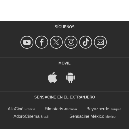
SÍGUENOS
MÓVIL
SENSACINE EN EL EXTRANJERO
AlloCiné
Filmstarts
Beyazperde
Francia
Alemania
Turquía
AdoroCinema
Sensacine México
Brasil
México