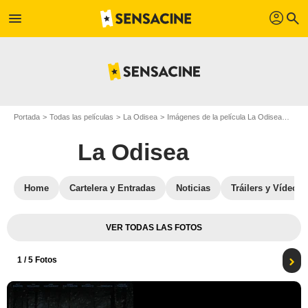
profil
menu
search
Portada
Todas las películas
La Odisea
Imágenes de la película La Odisea
Carte
La Odisea
Home
Cartelera y Entradas
Noticias
Tráilers y Vídeos
VER TODAS LAS FOTOS
1
/ 5 Fotos