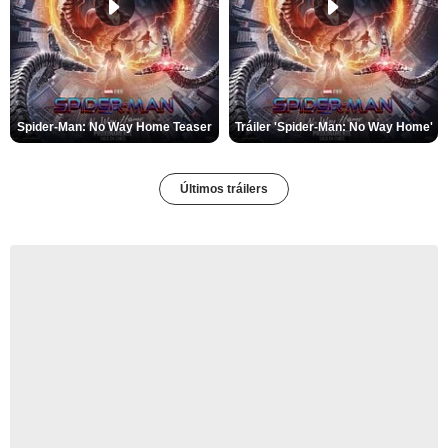
Spider-Man: No Way Home Teaser
Tráiler 'Spider-Man: No Way Home'
Últimos tráilers