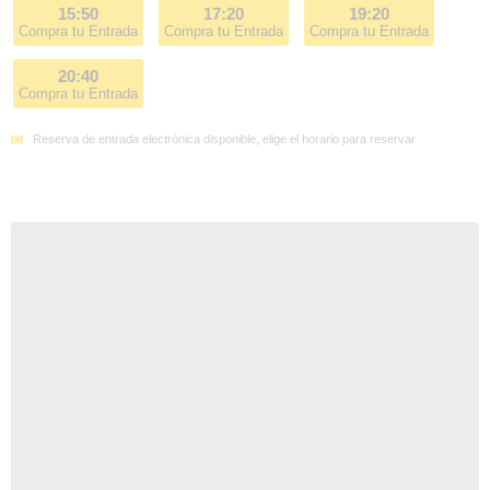
15:50
17:20
19:20
Compra tu Entrada
Compra tu Entrada
Compra tu Entrada
20:40
Compra tu Entrada
Reserva de entrada electrónica disponible, elige el horario para reservar