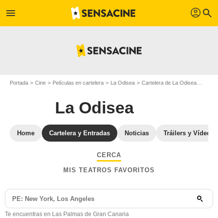
profil
menu
search
Portada
Cine
Películas en cartelera
La Odisea
Cartelera de La Odisea
La Od
La Odisea
Home
Cartelera y Entradas
Noticias
Tráilers y Vídeos
CERCA
MIS TEATROS FAVORITOS
Te encuentras en Las Palmas de Gran Canaria