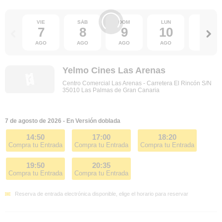
VIE
SÁB
DOM
LUN
MAR
7
8
9
10
11
AGO
AGO
AGO
AGO
AGO
Yelmo Cines Las Arenas
Centro Comercial Las Arenas - Carretera El Rincón S/N
35010 Las Palmas de Gran Canaria
7 de agosto de 2026 - En Versión doblada
14:50
17:00
18:20
Compra tu Entrada
Compra tu Entrada
Compra tu Entrada
19:50
20:35
Compra tu Entrada
Compra tu Entrada
Reserva de entrada electrónica disponible, elige el horario para reservar