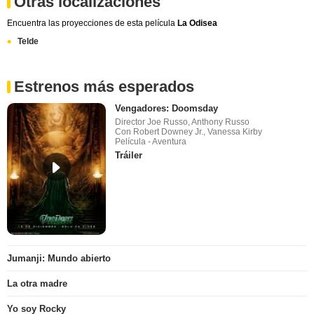
Otras localizaciones
Encuentra las proyecciones de esta película
La Odisea
Telde
Estrenos más esperados
Vengadores: Doomsday
Director Joe Russo, Anthony Russo
Con Robert Downey Jr., Vanessa Kirby
Película - Aventura
Tráiler
Jumanji: Mundo abierto
La otra madre
Yo soy Rocky