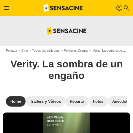
profil
menu
search
Portada
Cine
Todas las películas
Películas Drama
Verity. La sombra de un engaño
Verity. La sombra de un
engaño
Home
Tráilers y Vídeos
Reparto
Fotos
Anécdotas