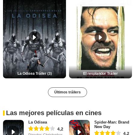
La Odisea Tráiler (3)
El resplandor Tráiler
Últimos tráilers
Las mejores películas en cines
La Odisea
Spider-Man: Brand
New Day
4,2
4,2