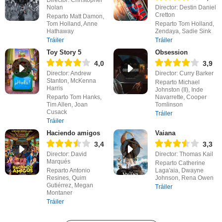
Director: Christopher
Nolan
Director: Destin Daniel
Cretton
Reparto Matt Damon,
Tom Holland, Anne
Reparto Tom Holland,
Hathaway
Zendaya, Sadie Sink
Tráiler
Tráiler
Toy Story 5
Obsession
4,0
3,9
Director: Andrew
Director: Curry Barker
Stanton, McKenna
Reparto Michael
Harris
Johnston (II), Inde
Reparto Tom Hanks,
Navarrette, Cooper
Tim Allen, Joan
Tomlinson
Cusack
Tráiler
Tráiler
Haciendo amigos
Vaiana
3,4
3,3
Director: David
Director: Thomas Kail
Marqués
Reparto Catherine
Reparto Antonio
Laga'aia, Dwayne
Resines, Quim
Johnson, Rena Owen
Gutiérrez, Megan
Tráiler
Montaner
Tráiler