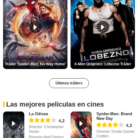
Tráiler 'Spider-Man: No Way Home'
X-Men Orígenes: Lobezno Tráiler
Últimos tráilers
Las mejores películas en cines
La Odisea
Spider-Man: Brand
New Day
4,2
4,2
Director: Christopher
Nolan
Director: Destin Daniel
Cretton
Reparto Matt Damon,