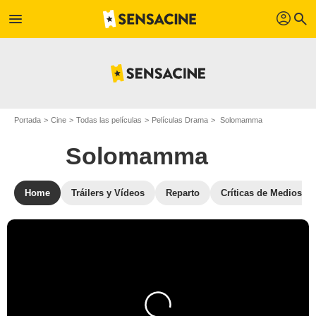
profil
menu
search
Portada
Cine
Todas las películas
Películas Drama
Solomamma
Solomamma
Home
Tráilers y Vídeos
Reparto
Críticas de Medios