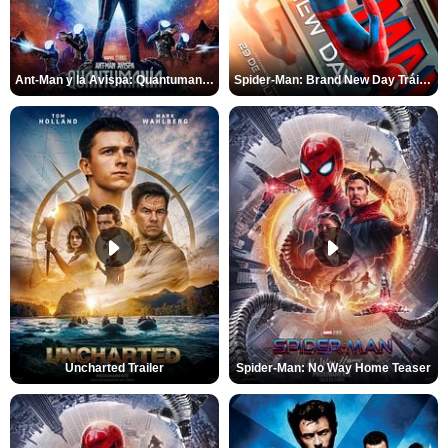
Ant-Man y la Avispa: Quantumanía Tráiler (2)
Spider-Man: Brand New Day Tráiler (3)
Uncharted Trailer
Spider-Man: No Way Home Teaser