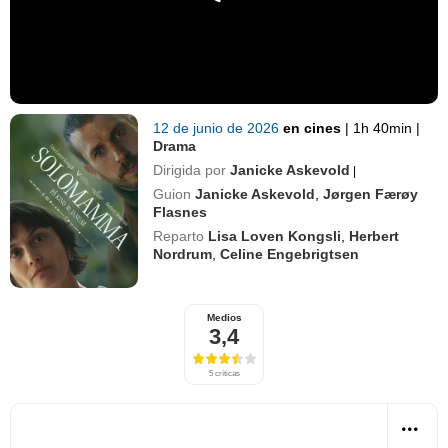
12 de junio de 2026
en cines
|
1h 40min
|
Drama
Dirigida por
Janicke Askevold
|
Guion
Janicke Askevold
,
Jørgen Færøy
Flasnes
Reparto
Lisa Loven Kongsli
,
Herbert
Nordrum
,
Celine Engebrigtsen
Medios
3,4
5 críticas