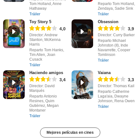
Tom Holland, Anne
Reparto Tom Holland,
Hathaway
Zendaya, Sadie Sink
Tráiler
Tráiler
Toy Story 5
Obsession
4,0
3,9
Director: Andrew
Director: Curry Barker
Stanton, McKenna
Reparto Michael
Harris
Johnston (II), Inde
Reparto Tom Hanks,
Navarrette, Cooper
Tim Allen, Joan
Tomlinson
Cusack
Tráiler
Tráiler
Haciendo amigos
Vaiana
3,4
3,3
Director: David
Director: Thomas Kail
Marqués
Reparto Catherine
Reparto Antonio
Laga'aia, Dwayne
Resines, Quim
Johnson, Rena Owen
Gutiérrez, Megan
Tráiler
Montaner
Tráiler
Mejores películas en cines