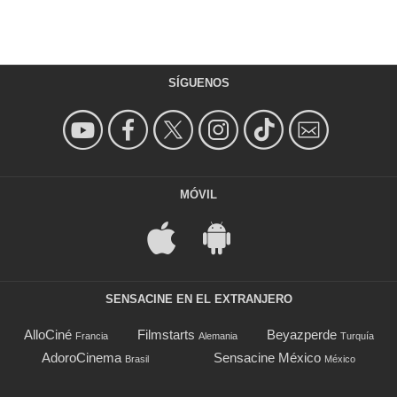
SÍGUENOS
MÓVIL
SENSACINE EN EL EXTRANJERO
AlloCiné
Filmstarts
Beyazperde
Francia
Alemania
Turquía
AdoroCinema
Sensacine México
Brasil
México