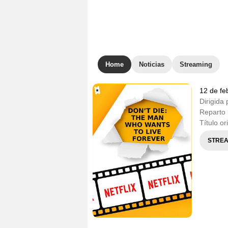
Home
Noticias
Streaming
12 de fe
Dirigida 
Reparto
Título or
STREA