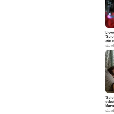
Llevo
'Spid
aún n
sábad
'Spid
debut
Marve
sábad