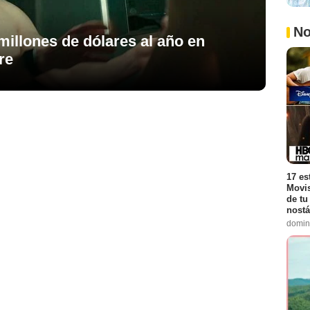
No
millones de dólares al año en
re
17 es
Movis
de tu
nostá
domin