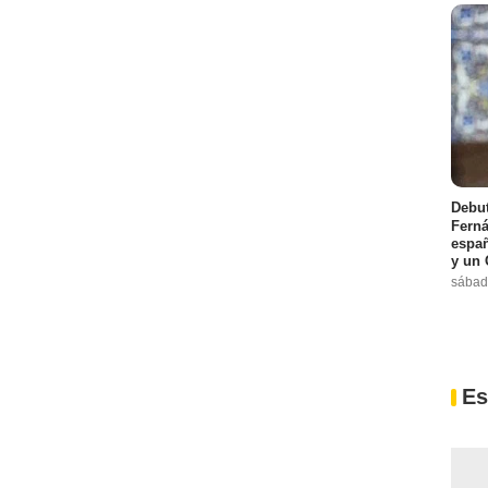
Debut
Ferná
españ
y un 
sábad
Es