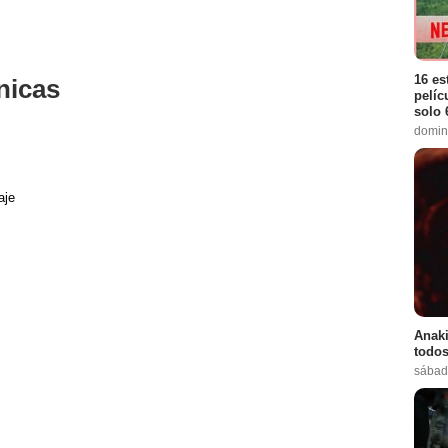
16 es
nicas
pelíc
solo 
domin
aje
Anaki
todos
sábad