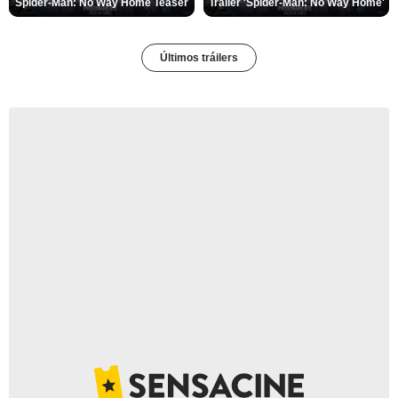
Spider-Man: No Way Home Teaser
Tráiler 'Spider-Man: No Way Home'
Últimos tráilers