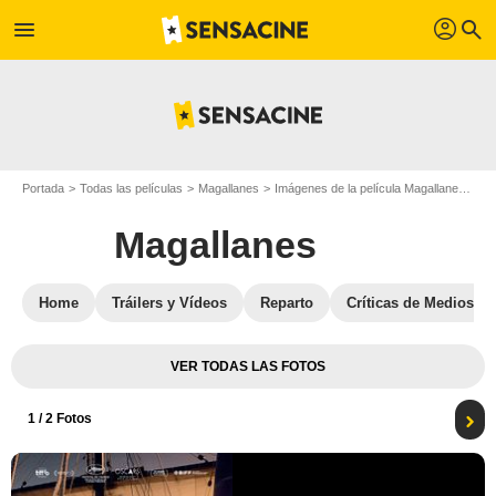
profil
menu
search
Portada
Todas las películas
Magallanes
Imágenes de la película Magallanes
Ca
Magallanes
Home
Tráilers y Vídeos
Reparto
Críticas de Medios
VER TODAS LAS FOTOS
1
/ 2 Fotos