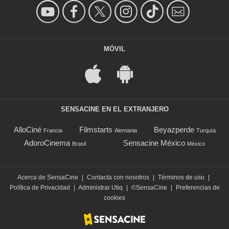
MÓVIL
SENSACINE EN EL EXTRANJERO
AlloCiné
Filmstarts
Beyazperde
Francia
Alemania
Turquía
AdoroCinema
Sensacine México
Brasil
México
Acerca de SensaCine
|
Contacta con nosotros
|
Términos de uso
|
Política de Privacidad
|
Administrar Utiq
|
©SensaCine
|
Preferencias de
cookies