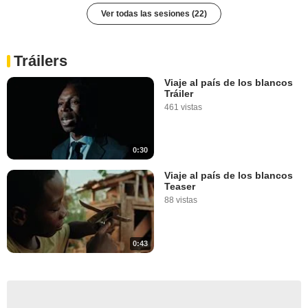
Salamanca
Ver todas las sesiones (22)
Oviedo
Santander
Vic
Tráilers
Vilanova I La Geltru
Viaje al país de los blancos
Fontanilles
Tráiler
461 vistas
Mataro
Sant Cugat Del Valles
Terrassa
0:30
Viaje al país de los blancos
Teaser
88 vistas
0:43