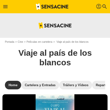
profil
menu
search
Portada
Cine
Películas en cartelera
Viaje al país de los blancos
Viaje al país de los
blancos
Home
Cartelera y Entradas
Tráilers y Vídeos
Reparto