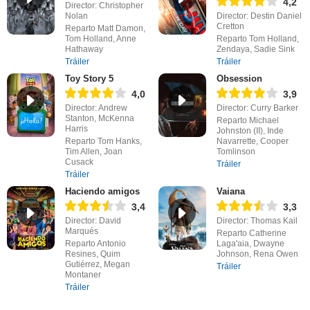
4,2
Director: Christopher
Nolan
Director: Destin Daniel
Cretton
Reparto Matt Damon,
Tom Holland, Anne
Reparto Tom Holland,
Hathaway
Zendaya, Sadie Sink
Tráiler
Tráiler
Toy Story 5
Obsession
4,0
3,9
Director: Andrew
Director: Curry Barker
Stanton, McKenna
Reparto Michael
Harris
Johnston (II), Inde
Reparto Tom Hanks,
Navarrette, Cooper
Tim Allen, Joan
Tomlinson
Cusack
Tráiler
Tráiler
Haciendo amigos
Vaiana
3,4
3,3
Director: David
Director: Thomas Kail
Marqués
Reparto Catherine
Reparto Antonio
Laga'aia, Dwayne
Resines, Quim
Johnson, Rena Owen
Gutiérrez, Megan
Tráiler
Montaner
Tráiler