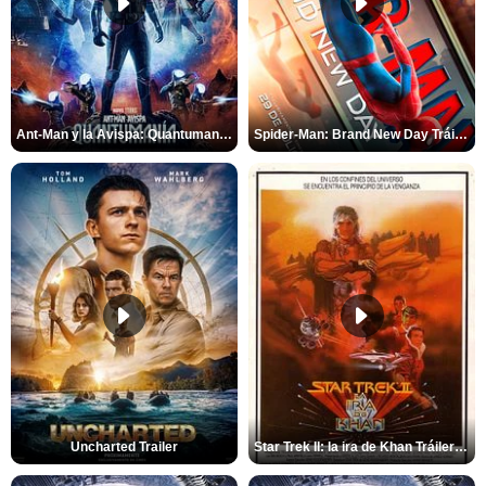
Ant-Man y la Avispa: Quantumanía Tráiler (2)
Spider-Man: Brand New Day Tráiler (3)
Uncharted Trailer
Star Trek II: la ira de Khan Tráiler VO