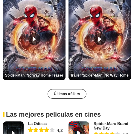
Spider-Man: No Way Home Teaser
Tráiler 'Spider-Man: No Way Home'
Últimos tráilers
Las mejores películas en cines
La Odisea
Spider-Man: Brand
New Day
4,2