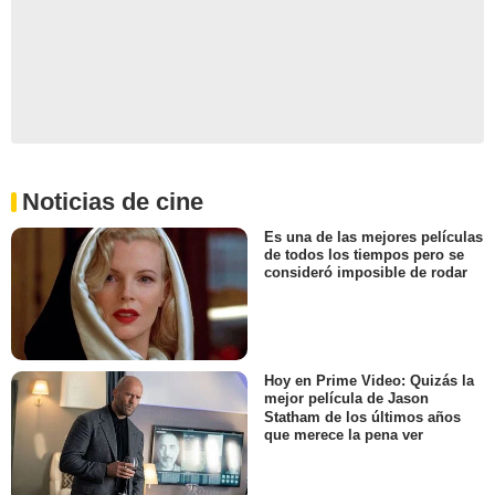
Segovia
Sevilla
Soria
Tarragona
Teruel
Toledo
Noticias de cine
Valladolid
Valencia
Es una de las mejores películas
de todos los tiempos pero se
Vizcaya
consideró imposible de rodar
Zamora
Zaragoza
Hoy en Prime Video: Quizás la
mejor película de Jason
Statham de los últimos años
que merece la pena ver