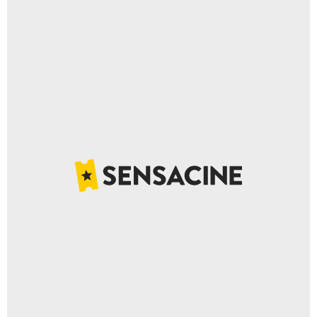
Huesca
Islas Baleares
Jaén
La Rioja
Las Palmas
León
Lérida
Lugo
Madrid
Málaga
Melilla
Murcia
Navarra
Ourense
Palencia
Pontevedra
Salamanca
Santa Cruz de Tenerife