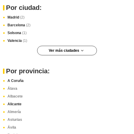
Por ciudad:
Madrid
(2)
Barcelona
(2)
Solsona
(1)
Valencia
(1)
Ver más ciudades
Malaga
(1)
Santander
(1)
Por provincia:
Coslada
(1)
A Coruña
San Sebastián
(1)
Álava
Igualada
(1)
Albacete
Santiago De Compostela
(1)
Alicante
Valladolid
(1)
Almería
Vigo
(1)
Asturias
Ávila