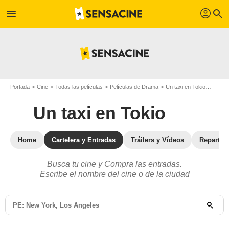
profil
menu
search
Portada
Cine
Todas las películas
Películas de Drama
Un taxi en Tokio
Cartel
Un taxi en Tokio
Home
Cartelera y Entradas
Tráilers y Vídeos
Reparto
Busca tu cine y Compra las entradas.
Escribe el nombre del cine o de la ciudad