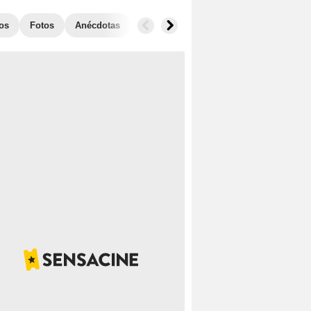
ios
Fotos
Anécdotas