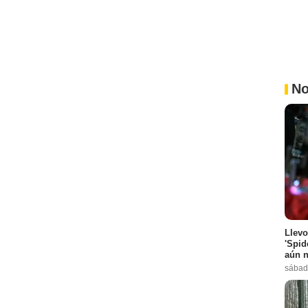
No
Llevo
'Spid
aún n
sábad