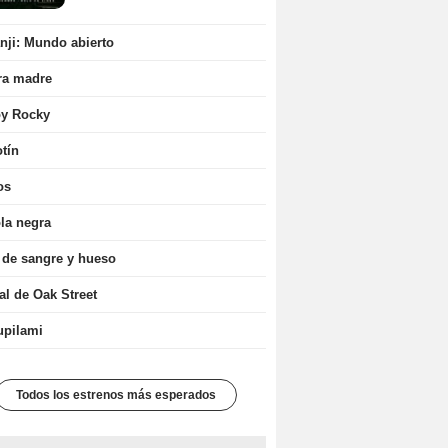
ji: Mundo abierto
ra madre
oy Rocky
tín
os
la negra
 de sangre y hueso
nal de Oak Street
upilami
Todos los estrenos más esperados