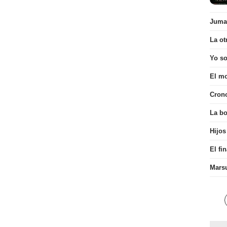
Juman
La ot
Yo s
El mo
Cron
La bo
Hijos
El fi
Mars