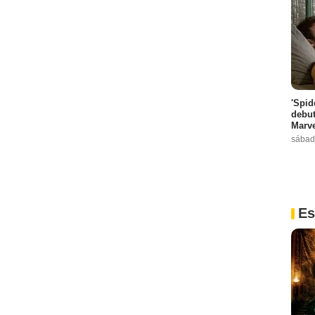
'Spid
debut
Marve
sábad
Es