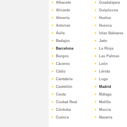
Albacete
Guadalajara
Alicante
Guipúzcoa
Almería
Huelva
Asturias
Huesca
Ávila
Islas Baleares
Badajoz
Jaén
Barcelona
La Rioja
Burgos
Las Palmas
Cáceres
León
Cádiz
Lérida
Cantabria
Lugo
Castellón
Madrid
Ceuta
Málaga
Ciudad Real
Melilla
Córdoba
Murcia
Cuenca
Navarra