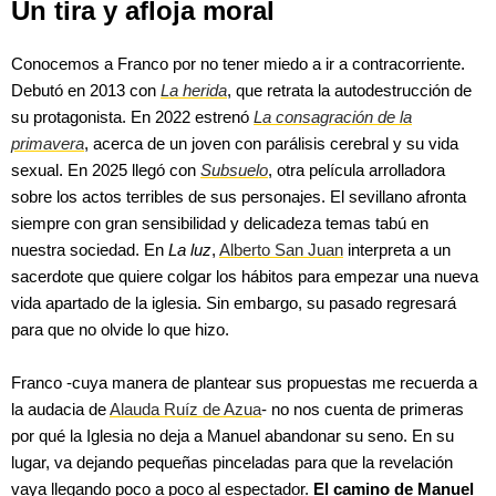
Un tira y afloja moral
Conocemos a Franco por no tener miedo a ir a contracorriente.
Debutó en 2013 con
La herida
, que retrata la autodestrucción de
su protagonista. En 2022 estrenó
La consagración de la
primavera
, acerca de un joven con parálisis cerebral y su vida
sexual. En 2025 llegó con
Subsuelo
, otra película arrolladora
sobre los actos terribles de sus personajes. El sevillano afronta
siempre con gran sensibilidad y delicadeza temas tabú en
nuestra sociedad. En
La luz
,
Alberto San Juan
interpreta a un
sacerdote que quiere colgar los hábitos para empezar una nueva
vida apartado de la iglesia. Sin embargo, su pasado regresará
para que no olvide lo que hizo.
Franco -cuya manera de plantear sus propuestas me recuerda a
la audacia de
Alauda Ruíz de Azua
- no nos cuenta de primeras
por qué la Iglesia no deja a Manuel abandonar su seno. En su
lugar, va dejando pequeñas pinceladas para que la revelación
vaya llegando poco a poco al espectador.
El camino de Manuel