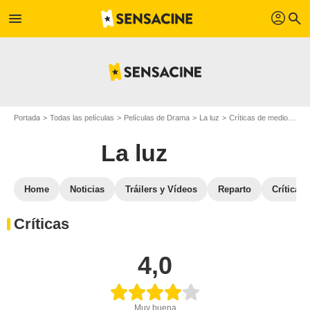
profil
menu
search
Portada
Todas las películas
Películas de Drama
La luz
Críticas de medios de La luz
La luz
Home
Noticias
Tráilers y Vídeos
Reparto
Críticas
Críticas
4,0
Muy buena