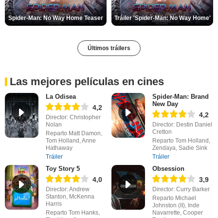
Spider-Man: No Way Home Teaser
Tráiler 'Spider-Man: No Way Home'
Últimos tráilers
Las mejores películas en cines
La Odisea
Spider-Man: Brand
New Day
4,2
4,2
Director: Christopher
Nolan
Director: Destin Daniel
Cretton
Reparto Matt Damon,
Tom Holland, Anne
Reparto Tom Holland,
Hathaway
Zendaya, Sadie Sink
Tráiler
Tráiler
Toy Story 5
Obsession
4,0
3,9
Director: Andrew
Director: Curry Barker
Stanton, McKenna
Reparto Michael
Harris
Johnston (II), Inde
Reparto Tom Hanks,
Navarrette, Cooper