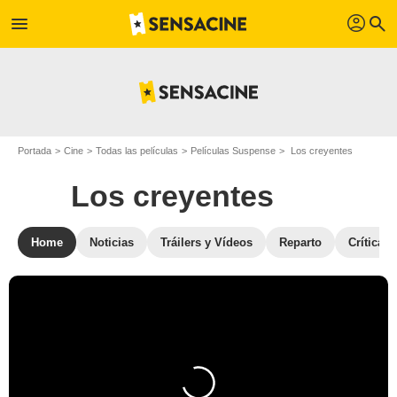
profil
menu
search
Portada
Cine
Todas las películas
Películas Suspense
Los creyentes
Los creyentes
Home
Noticias
Tráilers y Vídeos
Reparto
Críticas