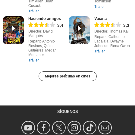
Tim Allen, Joan
Tomlinson
Cusack
Tráiler
Tráiler
Haciendo amigos
Vaiana
3,4
3,3
Director: David
Director: Thomas Kail
Marqués
Reparto Catherine
Reparto Antonio
Laga'aia, Dwayne
Resines, Quim
Johnson, Rena Owen
Gutiérrez, Megan
Tráiler
Montaner
Tráiler
Mejores películas en cines
SÍGUENOS