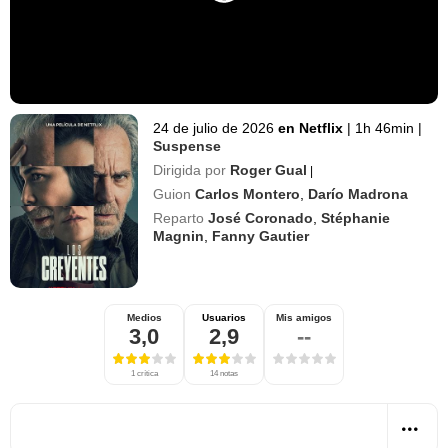
24 de julio de 2026
en Netflix
|
1h 46min
|
Suspense
Dirigida por
Roger Gual
|
Guion
Carlos Montero
,
Darío Madrona
Reparto
José Coronado
,
Stéphanie
Magnin
,
Fanny Gautier
Medios
Usuarios
Mis amigos
3,0
2,9
--
1 crítica
14 notas