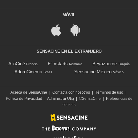
MÓVIL
SENSACINE EN EL EXTRANJERO
AlloCiné
Filmstarts
Beyazperde
Francia
Alemania
Turquía
AdoroCinema
Sensacine México
Brasil
México
Acerca de SensaCine
|
Contacta con nosotros
|
Términos de uso
|
Política de Privacidad
|
Administrar Utiq
|
©SensaCine
|
Preferencias de
cookies