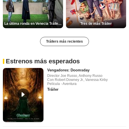
La última ronda en Venecia Tráiler VOSE
Tres de más Tráiler
Tráilers más recientes
Estrenos más esperados
Vengadores: Doomsday
Director Joe Russo, Anthony Russo
Con Robert Downey Jr., Vanessa Kirby
Película - Aventura
Tráiler