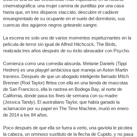
cinematográfica: una mujer camina de puntillas por una casa
hasta que, en tres disparos staccato, descubre el cadáver
ensangrentado de su ocupante en el suelo del dormitorio, sus
cuencas dos agujeros negros goteando sangre.
La escena es solo uno de varios momentos espeluznantes en la
película de terror sin igual de Alfred Hitchcock, The Birds,
realizada tres años después de su éxito abrasador con Psycho.
Comienza como una comedia absurda. Melanie Daniels (Tippi
Hedren) es una playgirl ambiciosa que maneja un Aston Martin
travieso. Después de que un abogado inteligente llamado Mitch
Brenner (Rod Taylor) flirtea con ella en una tienda de mascotas
de San Francisco, ella lo rastrea en Bodega Bay, al norte de
California, donde pasa los fines de semana con su madre
(Jessica Tandy). El australiano Taylor, que había ganado la
aclamación por su papel en The Time Machine, murió en enero
de 2014 a los 84 años.
Poco después de que ella se fuera a verlo, una gaviota le picotea
la cabeza, un ominoso sustituto de la flecha de Cupido, y no pasa