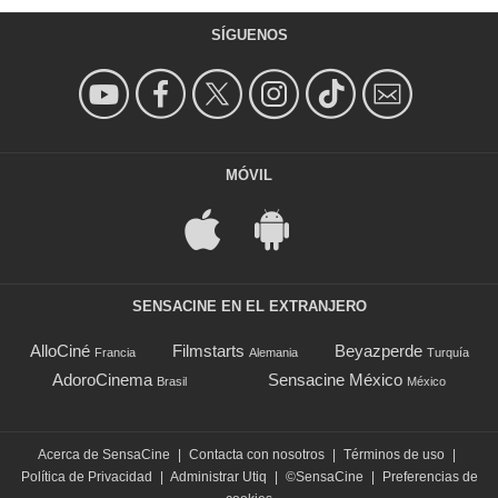
SÍGUENOS
MÓVIL
SENSACINE EN EL EXTRANJERO
AlloCiné
Filmstarts
Beyazperde
Francia
Alemania
Turquía
AdoroCinema
Sensacine México
Brasil
México
Acerca de SensaCine
|
Contacta con nosotros
|
Términos de uso
|
Política de Privacidad
|
Administrar Utiq
|
©SensaCine
|
Preferencias de