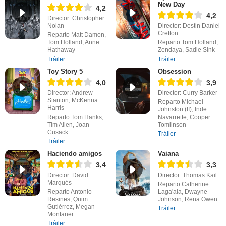
New Day
4,2
4,2
Director: Christopher
Nolan
Director: Destin Daniel
Cretton
Reparto Matt Damon,
Tom Holland, Anne
Reparto Tom Holland,
Hathaway
Zendaya, Sadie Sink
Tráiler
Tráiler
Toy Story 5
Obsession
4,0
3,9
Director: Andrew
Director: Curry Barker
Stanton, McKenna
Reparto Michael
Harris
Johnston (II), Inde
Reparto Tom Hanks,
Navarrette, Cooper
Tim Allen, Joan
Tomlinson
Cusack
Tráiler
Tráiler
Haciendo amigos
Vaiana
3,4
3,3
Director: David
Director: Thomas Kail
Marqués
Reparto Catherine
Reparto Antonio
Laga'aia, Dwayne
Resines, Quim
Johnson, Rena Owen
Gutiérrez, Megan
Tráiler
Montaner
Tráiler