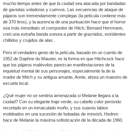
mucho tiempo antes de que la ciudad sea atacada por bandadas
de gaviotas voladoras y cuervos. Las secuencias de ataque de
pájaros son tremendamente complejas (la película contiene más
de 370 tiros), y la ausencia de una puntuación hace que el horror
sea más inmediato: el compositor de Hitch, Bernard Herrmann,
creó una extraña banda sonora a partir de graznidos, estridentes
chillidos y crujidos de alas .
Pero el verdadero genio de la película, basado en un cuento de
1952 de Daphne du Maurier, es la forma en que Hitchcock hace
que los pájaros malévolos parezcan manifestaciones de la
inquietud mental de sus personajes, especialmente la de la
madre de Mitch y su antigua amante, Annie, ahora un maestro de
escuela local.
¿Qué mujer no se sentiría amenazada si Melanie llegara a la
ciudad? Con su elegante traje verde, su cabello color peróxido
recortado en un inmaculado moño, y sus suaves labios
moldeados en una sucesión de bobadas de minxish, Hedren
hace de Melanie la máxima sofisticación de la década de 1960.