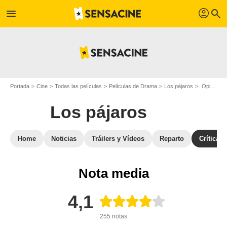
profil
menu
search
Portada
Cine
Todas las películas
Películas de Drama
Los pájaros
Opiniones sobre Los pájaros
Los pájaros
Home
Noticias
Tráilers y Vídeos
Reparto
Críticas
Nota media
4,1
255 notas