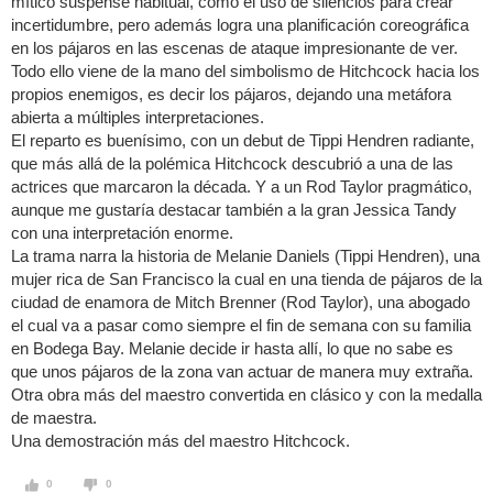
mítico suspense habitual, como el uso de silencios para crear
incertidumbre, pero además logra una planificación coreográfica
en los pájaros en las escenas de ataque impresionante de ver.
Todo ello viene de la mano del simbolismo de Hitchcock hacia los
propios enemigos, es decir los pájaros, dejando una metáfora
abierta a múltiples interpretaciones.
El reparto es buenísimo, con un debut de Tippi Hendren radiante,
que más allá de la polémica Hitchcock descubrió a una de las
actrices que marcaron la década. Y a un Rod Taylor pragmático,
aunque me gustaría destacar también a la gran Jessica Tandy
con una interpretación enorme.
La trama narra la historia de Melanie Daniels (Tippi Hendren), una
mujer rica de San Francisco la cual en una tienda de pájaros de la
ciudad de enamora de Mitch Brenner (Rod Taylor), una abogado
el cual va a pasar como siempre el fin de semana con su familia
en Bodega Bay. Melanie decide ir hasta allí, lo que no sabe es
que unos pájaros de la zona van actuar de manera muy extraña.
Otra obra más del maestro convertida en clásico y con la medalla
de maestra.
Una demostración más del maestro Hitchcock.
0
0