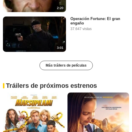
2:20
Operación Fortune: El gran
engaño
37.647 vistas
3:01
Más tráilers de películas
Tráilers de próximos estrenos