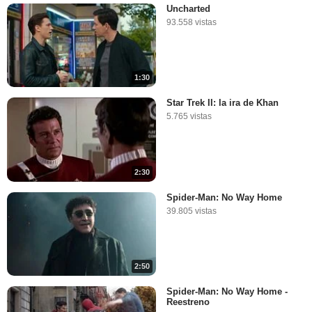
Uncharted
93.558 vistas
1:30
Star Trek II: la ira de Khan
5.765 vistas
2:30
Spider-Man: No Way Home
39.805 vistas
2:50
Spider-Man: No Way Home -
Reestreno