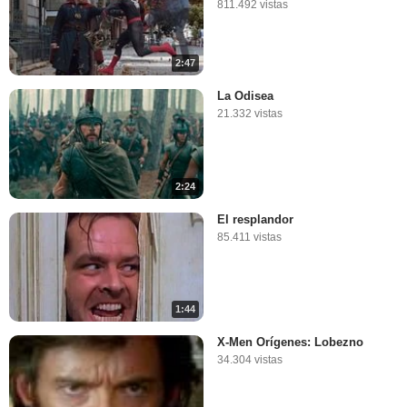
811.492 vistas
2:47
La Odisea
21.332 vistas
2:24
El resplandor
85.411 vistas
1:44
X-Men Orígenes: Lobezno
34.304 vistas