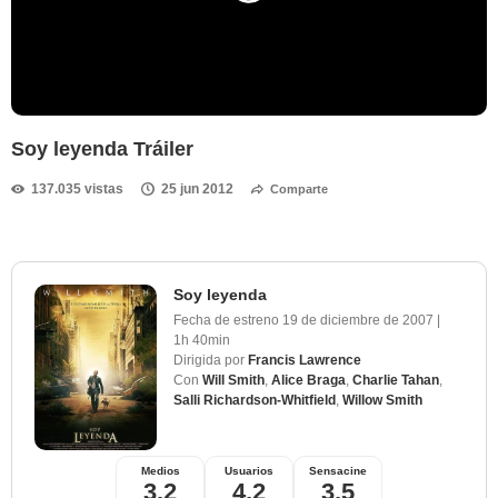
Soy leyenda Tráiler
137.035 vistas
25 jun 2012
Comparte
Soy leyenda
Fecha de estreno
19 de diciembre de 2007
|
1h 40min
Dirigida por
Francis Lawrence
Con
Will Smith
,
Alice Braga
,
Charlie Tahan
,
Salli Richardson-Whitfield
,
Willow Smith
Medios
Usuarios
Sensacine
3,2
4,2
3,5