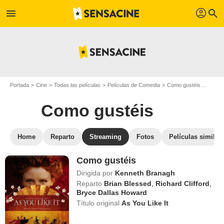
profil
menu
search
Portada
Cine
Todas las películas
Películas de Comedia
Como gustéis
Ver Co
Como gustéis
Home
Reparto
Streaming
Fotos
Películas similar
Como gustéis
Dirigida por
Kenneth Branagh
Reparto
Brian Blessed
,
Richard Clifford
,
Bryce Dallas Howard
Título original
As You Like It