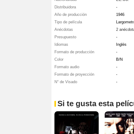
Distribuidora
-
Año de producción
1946
Tipo de película
Largometr
Anécdotas
2 anécdot
Presupuesto
-
Idiomas
Inglés
Formato de producción
-
Color
B/N
Formato audio
-
Formato de proyección
-
N° de Visado
-
Si te gusta esta pel