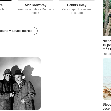
ce
Alan Mowbray
Dennis Hoey
John H.
Personaje : Major Duncan-
Personaje : Inspecteur
Bleek
Lestrade
parto y Equipo técnico
Nicho
10 pe
más r
sábad
Steve
escen