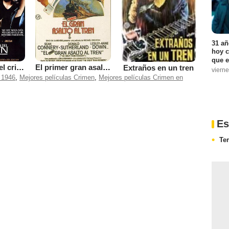
31 añ
hoy c
que e
La otra cara del crimen
El primer gran asalto al tren
Extraños en un tren
vierne
 1946
,
Mejores películas Crimen
,
Mejores películas Crimen en
Es
Te