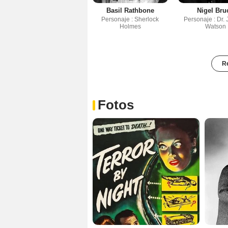
Basil Rathbone
Nigel Bru
Personaje : Sherlock
Personaje : Dr. 
Holmes
Watson
Re
Fotos