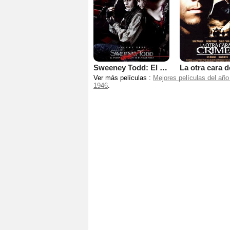
Sweeney Todd: El barbero diabólico de la calle Fleet
Ver más películas :
Mejores películas del año
1946
.