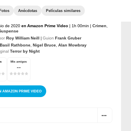
Fotos
Anécdotas
Películas similares
nio de 2020
en Amazon Prime Video
|
1h 00min
|
Crimen
,
Suspense
por
Roy William Neill
Guion
Frank Gruber
|
Basil Rathbone
,
Nigel Bruce
,
Alan Mowbray
iginal
Terror by Night
os
Mis amigos
--
N AMAZON PRIME VIDEO