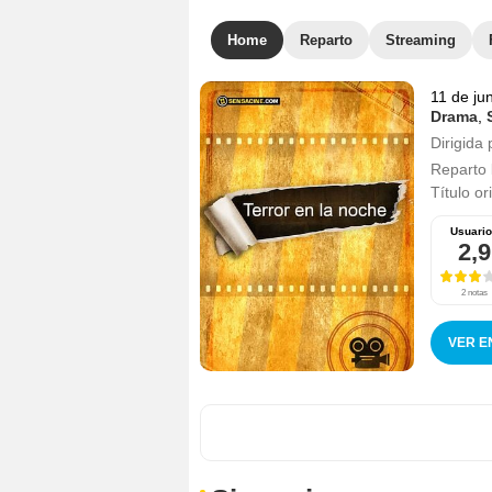
Home
Reparto
Streaming
11 de ju
Drama
,
Dirigida 
Reparto
Título or
Usuari
2,9
2 notas
VER E