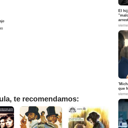
El hi
"mald
arres
aje
vierne
as
'Mich
que h
vierne
ícula, te recomendamos: