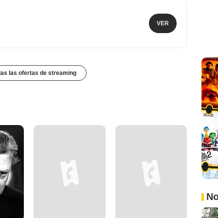
VER
das las ofertas de streaming
No