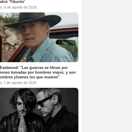
alvó 'Tiburón'
o, 8 de agosto de 2026
 Eastwood: "Las guerras se libran por
iones tomadas por hombres viejos, y son
ombres jóvenes los que mueren"
s, 7 de agosto de 2026