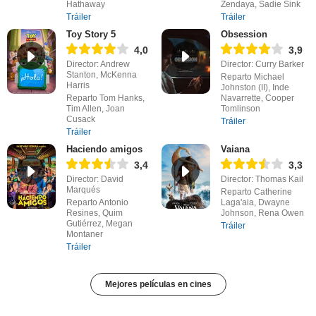
Hathaway
Zendaya, Sadie Sink
Tráiler
Tráiler
Toy Story 5
Obsession
4,0
3,9
Director: Andrew
Director: Curry Barker
Stanton, McKenna
Reparto Michael
Harris
Johnston (II), Inde
Reparto Tom Hanks,
Navarrette, Cooper
Tim Allen, Joan
Tomlinson
Cusack
Tráiler
Tráiler
Haciendo amigos
Vaiana
3,4
3,3
Director: David
Director: Thomas Kail
Marqués
Reparto Catherine
Reparto Antonio
Laga'aia, Dwayne
Resines, Quim
Johnson, Rena Owen
Gutiérrez, Megan
Tráiler
Montaner
Tráiler
Mejores películas en cines