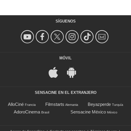
SÍGUENOS
MÓVIL
SENSACINE EN EL EXTRANJERO
AlloCiné
Filmstarts
Beyazperde
Francia
Alemania
Turquía
AdoroCinema
Sensacine México
Brasil
México