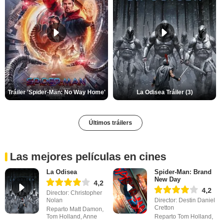
Tráiler 'Spider-Man: No Way Home'
La Odisea Tráiler (3)
Últimos tráilers
Las mejores películas en cines
La Odisea
Spider-Man: Brand
New Day
4,2
4,2
Director: Christopher
Nolan
Director: Destin Daniel
Cretton
Reparto Matt Damon,
Tom Holland, Anne
Reparto Tom Holland,