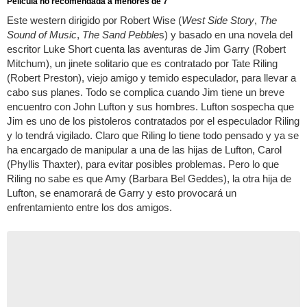
Pelicula no recomendada a menores de 7
Este western dirigido por Robert Wise (
West Side Story
,
The
Sound of Music
,
The Sand Pebble
s) y basado en una novela del
escritor Luke Short cuenta las aventuras de Jim Garry (Robert
Mitchum), un jinete solitario que es contratado por Tate Riling
(Robert Preston), viejo amigo y temido especulador, para llevar a
cabo sus planes. Todo se complica cuando Jim tiene un breve
encuentro con John Lufton y sus hombres. Lufton sospecha que
Jim es uno de los pistoleros contratados por el especulador Riling
y lo tendrá vigilado. Claro que Riling lo tiene todo pensado y ya se
ha encargado de manipular a una de las hijas de Lufton, Carol
(Phyllis Thaxter), para evitar posibles problemas. Pero lo que
Riling no sabe es que Amy (Barbara Bel Geddes), la otra hija de
Lufton, se enamorará de Garry y esto provocará un
enfrentamiento entre los dos amigos.