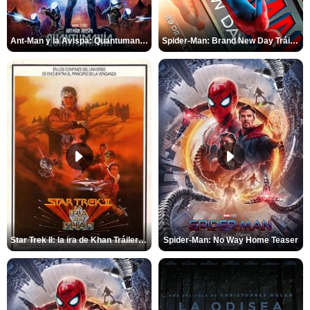
Ant-Man y la Avispa: Quantumanía Tráiler (2)
Spider-Man: Brand New Day Tráiler (3)
Star Trek II: la ira de Khan Tráiler VO
Spider-Man: No Way Home Teaser