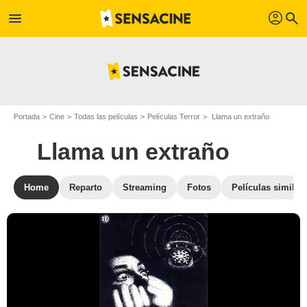
profil
menu
search
Portada
Cine
Todas las películas
Películas Terror
Llama un extraño
Llama un extraño
Home
Reparto
Streaming
Fotos
Películas similar