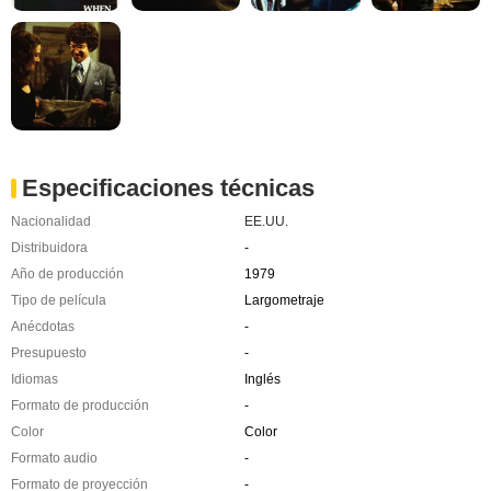
Especificaciones técnicas
Nacionalidad
EE.UU.
Distribuidora
-
Año de producción
1979
Tipo de película
Largometraje
Anécdotas
-
Presupuesto
-
Idiomas
Inglés
Formato de producción
-
Color
Color
Formato audio
-
Formato de proyección
-