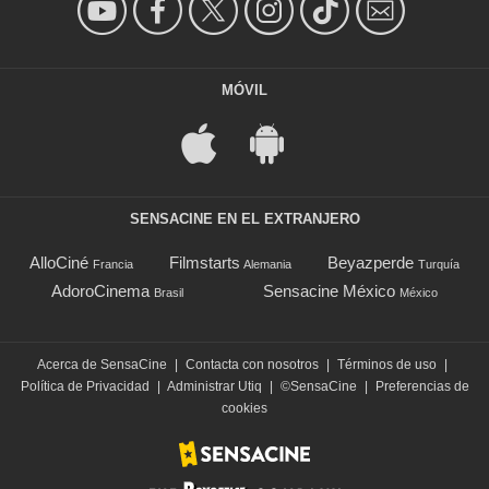
MÓVIL
SENSACINE EN EL EXTRANJERO
AlloCiné
Filmstarts
Beyazperde
Francia
Alemania
Turquía
AdoroCinema
Sensacine México
Brasil
México
Acerca de SensaCine
|
Contacta con nosotros
|
Términos de uso
|
Política de Privacidad
|
Administrar Utiq
|
©SensaCine
|
Preferencias de
cookies