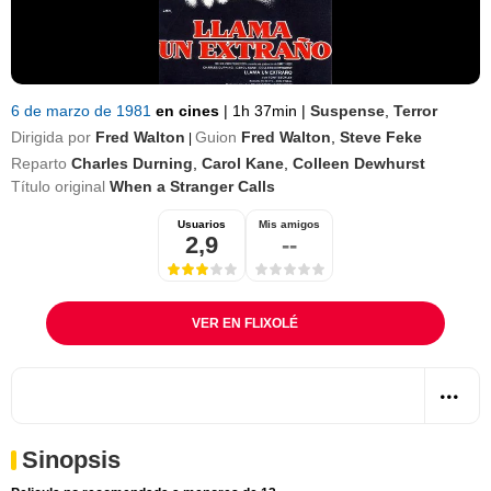
6 de marzo de 1981
en cines
|
1h 37min
|
Suspense
,
Terror
Dirigida por
Fred Walton
Guion
Fred Walton
,
Steve Feke
|
Reparto
Charles Durning
,
Carol Kane
,
Colleen Dewhurst
Título original
When a Stranger Calls
Usuarios
Mis amigos
2,9
--
VER EN FLIXOLÉ
Sinopsis