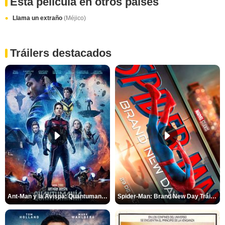
Esta película en otros paises
Llama un extraño
(Méjico)
Tráilers destacados
Ant-Man y la Avispa: Quantumanía Tráiler (2)
Spider-Man: Brand New Day Tráiler (3)