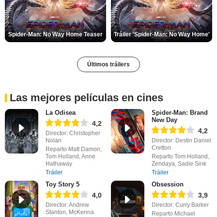
Spider-Man: No Way Home Teaser
Tráiler 'Spider-Man: No Way Home'
Últimos tráilers
Las mejores películas en cines
La Odisea
Spider-Man: Brand
New Day
4,2
4,2
Director: Christopher
Nolan
Director: Destin Daniel
Cretton
Reparto Matt Damon,
Tom Holland, Anne
Reparto Tom Holland,
Hathaway
Zendaya, Sadie Sink
Tráiler
Tráiler
Toy Story 5
Obsession
4,0
3,9
Director: Andrew
Director: Curry Barker
Stanton, McKenna
Reparto Michael