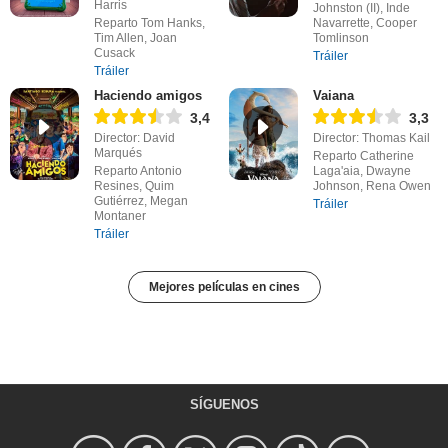
Harris
Johnston (II), Inde
Reparto Tom Hanks,
Navarrette, Cooper
Tim Allen, Joan
Tomlinson
Cusack
Tráiler
Tráiler
Haciendo amigos
Vaiana
3,4
3,3
Director: David
Director: Thomas Kail
Marqués
Reparto Catherine
Reparto Antonio
Laga'aia, Dwayne
Resines, Quim
Johnson, Rena Owen
Gutiérrez, Megan
Tráiler
Montaner
Tráiler
Mejores películas en cines
SÍGUENOS