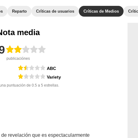
os
Reparto
Críticas de usuarios
Críticas de Medios
Crít
Nota media
9
publicaciónes
ABC
Variety
a puntuación de 0.5 a 5 estrellas.
te de revelación que es espectacularmente