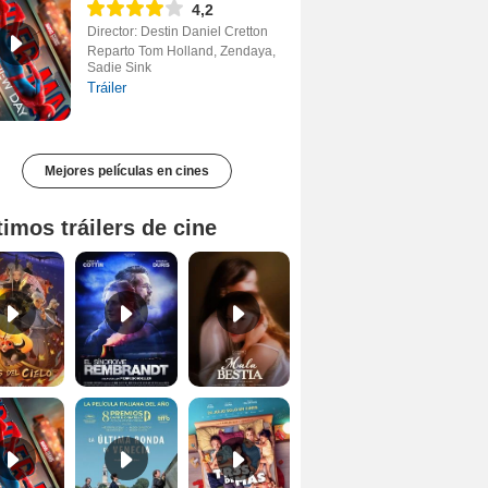
4,2
Director: Destin Daniel Cretton
Reparto Tom Holland, Zendaya,
Sadie Sink
Tráiler
Mejores películas en cines
timos tráilers de cine
Hijos del cielo Tráiler
El síndrome Rembrandt Clip VOSE
Mala Bèstia Tráiler VOSE
Spider-Man: Brand New Day Tráiler (3)
La última ronda en Venecia Tráiler VOSE
Tres de más Tráiler