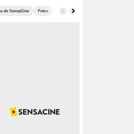
ica de SensaCine
Fotos
Banda sonora
Anécdotas
Películ