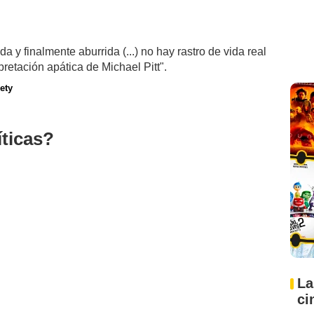
a y finalmente aburrida (...) no hay rastro de vida real
rpretación apática de Michael Pitt".
ety
íticas?
La
ci