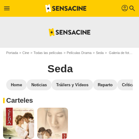
profil
menu
search
Portada
Cine
Todas las películas
Películas Drama
Seda
Galeria de fotos de la película Seda
Seda
Home
Noticias
Tráilers y Vídeos
Reparto
Críticas
Carteles