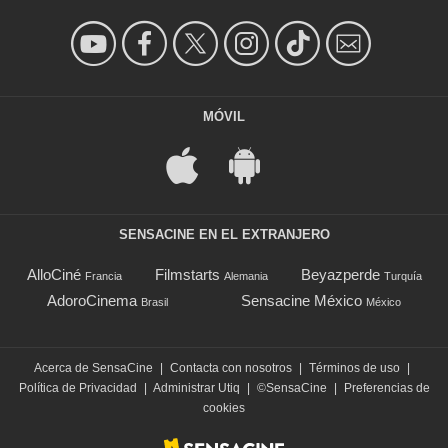
MÓVIL
SENSACINE EN EL EXTRANJERO
AlloCiné
Filmstarts
Beyazperde
Francia
Alemania
Turquía
AdoroCinema
Sensacine México
Brasil
México
Acerca de SensaCine
|
Contacta con nosotros
|
Términos de uso
|
Política de Privacidad
|
Administrar Utiq
|
©SensaCine
|
Preferencias de
cookies