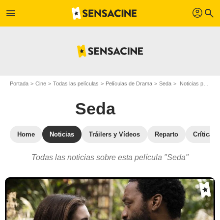
profil
menu
search
Portada
Cine
Todas las películas
Películas de Drama
Seda
Noticias para Seda
Seda
Home
Noticias
Tráilers y Vídeos
Reparto
Críticas
Todas las noticias sobre esta película "Seda"