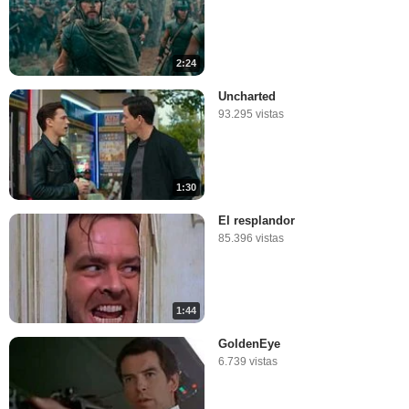
2:24
Uncharted
93.295 vistas
1:30
El resplandor
85.396 vistas
1:44
GoldenEye
6.739 vistas