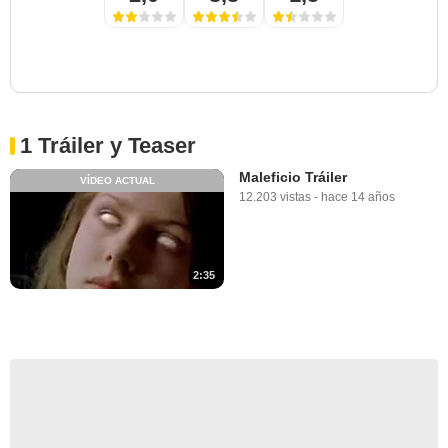
1 Tráiler y Teaser
Maleficio Tráiler
VÍDEO ACTUAL
12.203 vistas
-
hace 14 años
2:35