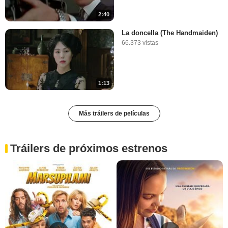
2:40
La doncella (The Handmaiden)
66.373 vistas
1:13
Más tráilers de películas
Tráilers de próximos estrenos