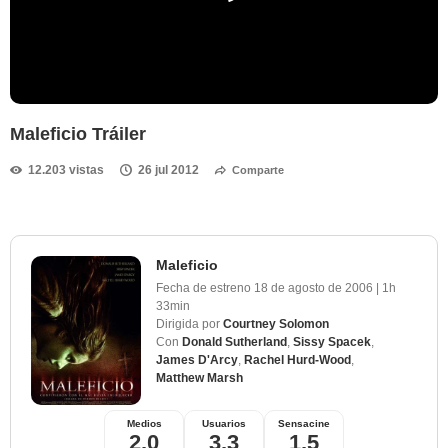
Maleficio Tráiler
12.203 vistas
26 jul 2012
Comparte
Maleficio
Fecha de estreno
18 de agosto de 2006
|
1h
33min
Dirigida por
Courtney Solomon
Con
Donald Sutherland
,
Sissy Spacek
,
James D'Arcy
,
Rachel Hurd-Wood
,
Matthew Marsh
Medios
Usuarios
Sensacine
2,0
3,3
1,5