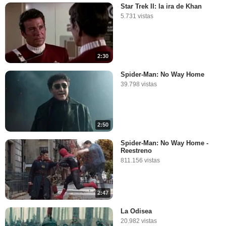
Star Trek II: la ira de Khan
5.731 vistas
2:30
Spider-Man: No Way Home
39.798 vistas
2:50
Spider-Man: No Way Home -
Reestreno
811.156 vistas
2:47
La Odisea
20.982 vistas