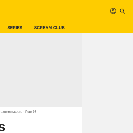
profil
search
SERIES
SCREAM CLUB
 exterminateurs - Foto 16
s