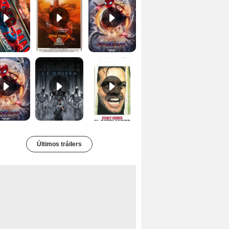
Tráiler 'Spider-Man: No Way Home'
La Odisea Tráiler (3)
El resplandor Tráiler
Últimos tráilers