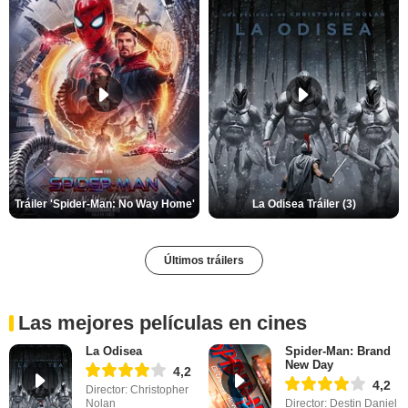
Tráiler 'Spider-Man: No Way Home'
La Odisea Tráiler (3)
Últimos tráilers
Las mejores películas en cines
La Odisea
Spider-Man: Brand
New Day
4,2
4,2
Director: Christopher
Nolan
Director: Destin Daniel