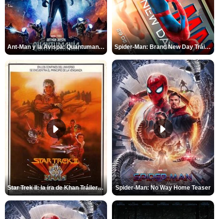
Ant-Man y la Avispa: Quantumanía Tráiler (2)
Spider-Man: Brand New Day Tráiler (3)
Star Trek II: la ira de Khan Tráiler VO
Spider-Man: No Way Home Teaser