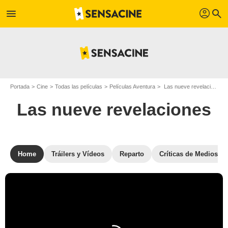
profil
menu
search
Portada
Cine
Todas las películas
Películas Aventura
Las nueve revelaciones
Las nueve revelaciones
Home
Tráilers y Vídeos
Reparto
Críticas de Medios