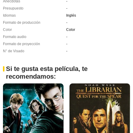
Anécdotas
-
Presupuesto
-
Idiomas
Inglés
Formato de producción
-
Color
Color
Formato audio
-
Formato de proyección
-
N° de Visado
-
Si te gusta esta película, te
recomendamos: