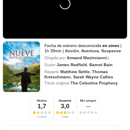
Fecha de estreno desconocida
en cines
|
1h 39min
|
Acción
,
Aventura
,
Suspense
Dirigida por
Armand Mastroianni
|
Guion
James Redfield
,
Barnet Bain
Reparto
Matthew Settle
,
Thomas
Kretschmann
,
Sarah Wayne Callies
Título original
The Celestine Prophecy
Medios
Usuarios
Mis amigos
1,7
3,0
--
3 críticas
3 notas