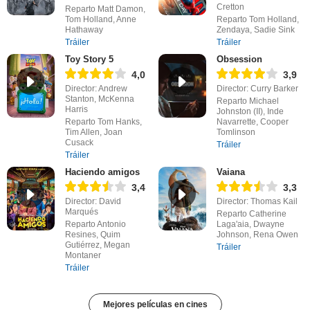
Cretton
Reparto Matt Damon,
Tom Holland, Anne
Reparto Tom Holland,
Hathaway
Zendaya, Sadie Sink
Tráiler
Tráiler
Toy Story 5
Obsession
4,0
3,9
Director: Andrew
Director: Curry Barker
Stanton, McKenna
Reparto Michael
Harris
Johnston (II), Inde
Reparto Tom Hanks,
Navarrette, Cooper
Tim Allen, Joan
Tomlinson
Cusack
Tráiler
Tráiler
Haciendo amigos
Vaiana
3,4
3,3
Director: David
Director: Thomas Kail
Marqués
Reparto Catherine
Reparto Antonio
Laga'aia, Dwayne
Resines, Quim
Johnson, Rena Owen
Gutiérrez, Megan
Tráiler
Montaner
Tráiler
Mejores películas en cines