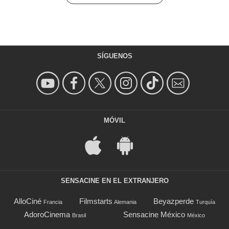
SÍGUENOS
MÓVIL
SENSACINE EN EL EXTRANJERO
AlloCiné
Filmstarts
Beyazperde
Francia
Alemania
Turquía
AdoroCinema
Sensacine México
Brasil
México