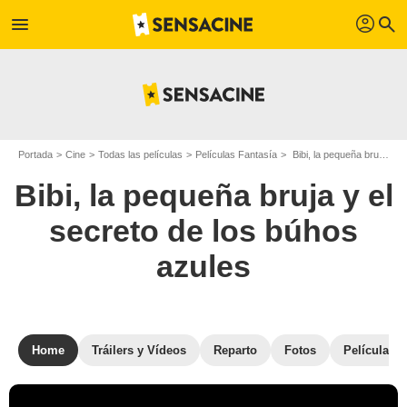
profil
menu
search
Portada
Cine
Todas las películas
Películas Fantasía
Bibi, la pequeña bruja y el secreto de los búhos azules
Bibi, la pequeña bruja y el
secreto de los búhos
azules
Home
Tráilers y Vídeos
Reparto
Fotos
Películas s