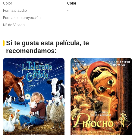
Color
Color
Formato audio
-
Formato de proyección
-
N° de Visado
-
Si te gusta esta película, te
recomendamos: