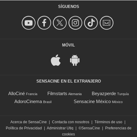
SÍGUENOS
MÓVIL
SENSACINE EN EL EXTRANJERO
AlloCiné
Filmstarts
Beyazperde
Francia
Alemania
Turquía
AdoroCinema
Sensacine México
Brasil
México
Acerca de SensaCine
|
Contacta con nosotros
|
Términos de uso
|
Política de Privacidad
|
Administrar Utiq
|
©SensaCine
|
Preferencias de
cookies