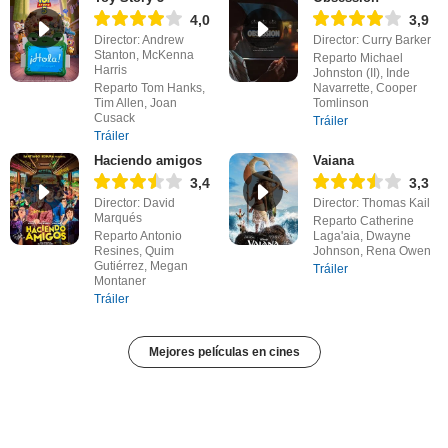
4,0
3,9
Director: Andrew
Director: Curry Barker
Stanton, McKenna
Reparto Michael
Harris
Johnston (II), Inde
Reparto Tom Hanks,
Navarrette, Cooper
Tim Allen, Joan
Tomlinson
Cusack
Tráiler
Tráiler
Haciendo amigos
Vaiana
3,4
3,3
Director: David
Director: Thomas Kail
Marqués
Reparto Catherine
Reparto Antonio
Laga'aia, Dwayne
Resines, Quim
Johnson, Rena Owen
Gutiérrez, Megan
Tráiler
Montaner
Tráiler
Mejores películas en cines