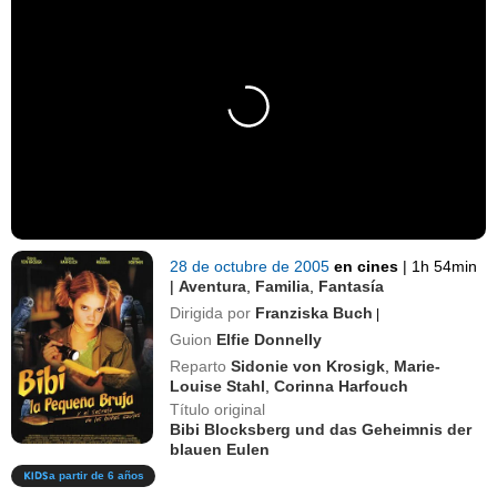
28 de octubre de 2005
en cines
|
1h 54min
|
Aventura
,
Familia
,
Fantasía
Dirigida por
Franziska Buch
|
Guion
Elfie Donnelly
Reparto
Sidonie von Krosigk
,
Marie-
Louise Stahl
,
Corinna Harfouch
Título original
Bibi Blocksberg und das Geheimnis der
blauen Eulen
a partir de 6 años