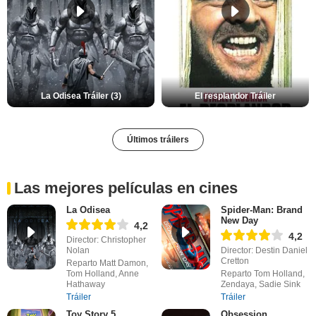
La Odisea Tráiler (3)
El resplandor Tráiler
Últimos tráilers
Las mejores películas en cines
La Odisea
Spider-Man: Brand
New Day
4,2
4,2
Director: Christopher
Nolan
Director: Destin Daniel
Cretton
Reparto Matt Damon,
Tom Holland, Anne
Reparto Tom Holland,
Hathaway
Zendaya, Sadie Sink
Tráiler
Tráiler
Toy Story 5
Obsession