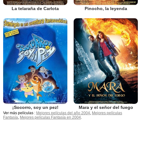
La telaraña de Carlota
Pinocho, la leyenda
¡Socorro, soy un pez!
Mara y el señor del fuego
Ver más películas :
Mejores películas del año 2004
,
Mejores películas
Fantasía
,
Mejores películas Fantasía en 2004
.