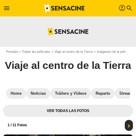
profil
menu
search
Portada
Todas las películas
Viaje al centro de la Tierra
Imágenes de la película Viaje al centro de la Tierra
Viaje al centro de la Tierra
Home
Noticias
Tráilers y Vídeos
Reparto
Streami
VER TODAS LAS FOTOS
1
/ 11 Fotos