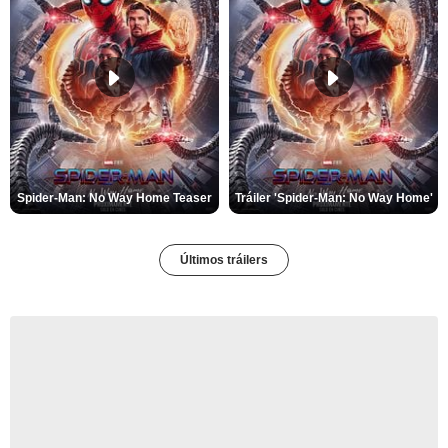
Spider-Man: No Way Home Teaser
Tráiler 'Spider-Man: No Way Home'
Últimos tráilers