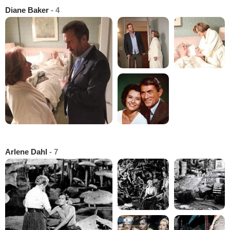
Diane Baker
- 4
Arlene Dahl
- 7