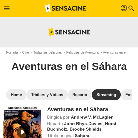
profil
menu
search
Portada
Cine
Todas las películas
Películas de Aventura
Aventuras en el Sáhara
Aventuras en el Sáhara
Home
Tráilers y Vídeos
Reparto
Streaming
Fotos
Aventuras en el Sáhara
Dirigida por
Andrew V. McLaglen
Reparto
John Rhys-Davies
,
Horst
Buchholz
,
Brooke Shields
Título original
Sahara