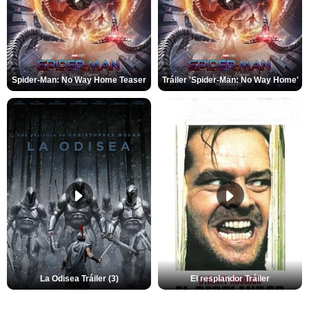
Spider-Man: No Way Home Teaser
Tráiler 'Spider-Man: No Way Home'
La Odisea Tráiler (3)
El resplandor Tráiler