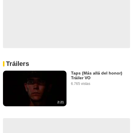
Tráilers
Taps (Más allá del honor)
Tráiler VO
6.765 vistas
2:21