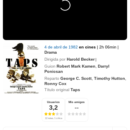
4 de abril de 1982
en cines
|
2h 06min
|
Drama
Dirigida por
Harold Becker
|
Guion
Robert Mark Kamen
,
Darryl
Ponicsan
Reparto
George C. Scott
,
Timothy Hutton
,
Ronny Cox
Título original
Taps
Usuarios
Mis amigos
3,2
--
12 notas, 1 crítica