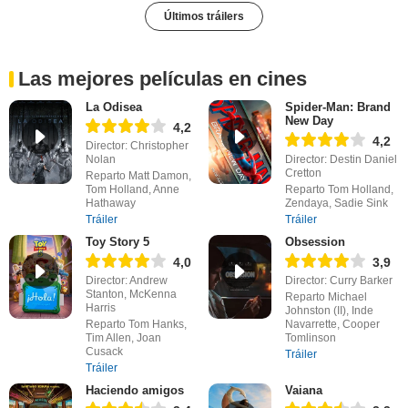
Últimos tráilers
Las mejores películas en cines
La Odisea
Spider-Man: Brand
New Day
4,2
4,2
Director: Christopher
Nolan
Director: Destin Daniel
Cretton
Reparto Matt Damon,
Tom Holland, Anne
Reparto Tom Holland,
Hathaway
Zendaya, Sadie Sink
Tráiler
Tráiler
Toy Story 5
Obsession
4,0
3,9
Director: Andrew
Director: Curry Barker
Stanton, McKenna
Reparto Michael
Harris
Johnston (II), Inde
Reparto Tom Hanks,
Navarrette, Cooper
Tim Allen, Joan
Tomlinson
Cusack
Tráiler
Tráiler
Haciendo amigos
Vaiana