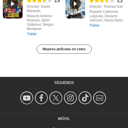
3,4
3,3
Director: David
Director: Thomas Kail
Marqués
Reparto Catherine
Reparto Antonio
Laga'aia, Dwayne
Resines, Quim
Johnson, Rena Owen
Gutiérrez, Megan
Tráiler
Montaner
Tráiler
Mejores películas en cines
SÍGUENOS
MÓVIL