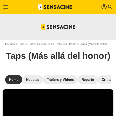
profil
menu
search
Portada
Cine
Todas las películas
Películas Drama
Taps (Más allá del honor)
Taps (Más allá del honor)
Home
Noticias
Tráilers y Vídeos
Reparto
Críticas