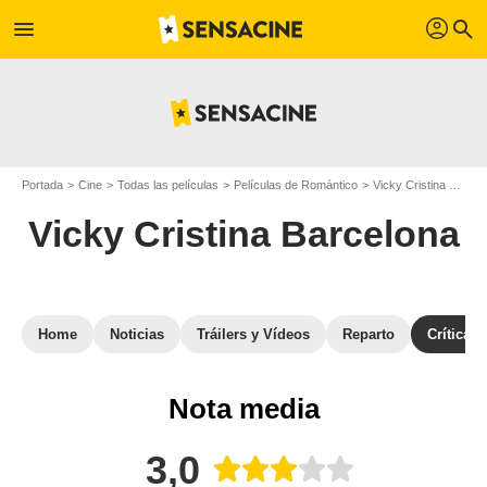
profil
menu
search
Portada
Cine
Todas las películas
Películas de Romántico
Vicky Cristina Barcelona
Vicky Cristina Barcelona
Home
Noticias
Tráilers y Vídeos
Reparto
Críticas
Nota media
3,0