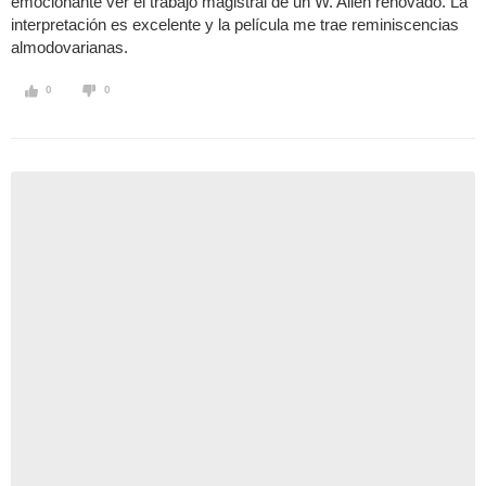
emocionante ver el trabajo magistral de un W. Allen renovado. La
interpretación es excelente y la película me trae reminiscencias
almodovarianas.
0
0