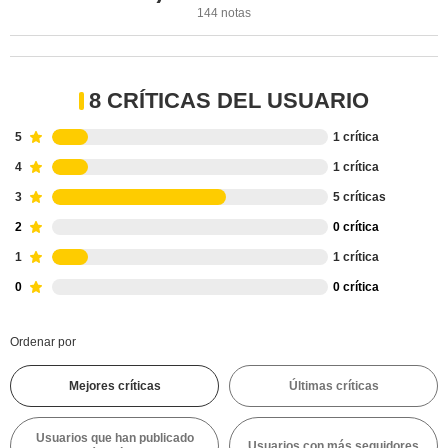
144 notas
8 CRÍTICAS DEL USUARIO
5
1 crítica
4
1 crítica
3
5 críticas
2
0 crítica
1
1 crítica
0
0 crítica
Ordenar por
Mejores críticas
Últimas críticas
Usuarios que han publicado
Usuarios con más seguidores