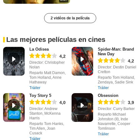
2 vidéos de la película
Las mejores películas en cines
La Odisea
Spider-Man: Brand
New Day
4,2
4,2
Director: Christopher
Nolan
Director: Destin Daniel
Cretton
Reparto Matt Damon,
Tom Holland, Anne
Reparto Tom Holland,
Hathaway
Zendaya, Sadie Sink
Tráiler
Tráiler
Toy Story 5
Obsession
4,0
3,9
Director: Andrew
Director: Curry Barker
Stanton, McKenna
Reparto Michael
Harris
Johnston (II), Inde
Reparto Tom Hanks,
Navarrette, Cooper
Tim Allen, Joan
Tomlinson
Cusack
Tráiler
Tráiler