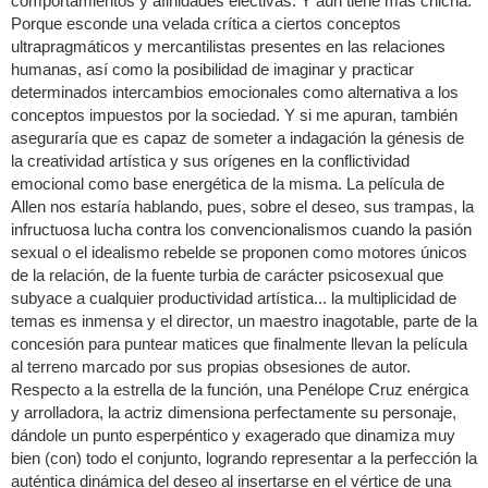
comportamientos y afinidades electivas. Y aún tiene más chicha.
Porque esconde una velada crítica a ciertos conceptos
ultrapragmáticos y mercantilistas presentes en las relaciones
humanas, así como la posibilidad de imaginar y practicar
determinados intercambios emocionales como alternativa a los
conceptos impuestos por la sociedad. Y si me apuran, también
aseguraría que es capaz de someter a indagación la génesis de
la creatividad artística y sus orígenes en la conflictividad
emocional como base energética de la misma. La película de
Allen nos estaría hablando, pues, sobre el deseo, sus trampas, la
infructuosa lucha contra los convencionalismos cuando la pasión
sexual o el idealismo rebelde se proponen como motores únicos
de la relación, de la fuente turbia de carácter psicosexual que
subyace a cualquier productividad artística... la multiplicidad de
temas es inmensa y el director, un maestro inagotable, parte de la
concesión para puntear matices que finalmente llevan la película
al terreno marcado por sus propias obsesiones de autor.
Respecto a la estrella de la función, una Penélope Cruz enérgica
y arrolladora, la actriz dimensiona perfectamente su personaje,
dándole un punto esperpéntico y exagerado que dinamiza muy
bien (con) todo el conjunto, logrando representar a la perfección la
auténtica dinámica del deseo al insertarse en el vértice de una