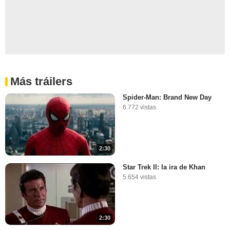
Más tráilers
Spider-Man: Brand New Day
6.772 vistas
2:30
Star Trek II: la ira de Khan
5.654 vistas
2:30