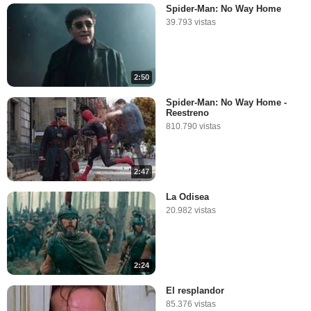
Spider-Man: No Way Home
39.793 vistas
2:50
Spider-Man: No Way Home -
Reestreno
810.790 vistas
2:47
La Odisea
20.982 vistas
2:24
El resplandor
85.376 vistas