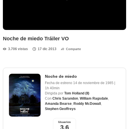
Noche de miedo Tráiler VO
3.706 vistas
17 dic 2013
Comparte
Noche de miedo
Fecha de estreno
14 de noviembre de 1985
|
1h 40min
Dirigida por
Tom Holland (II)
Con
Chris Sarandon
,
William Ragsdale
,
Amanda Bearse
,
Roddy McDowall
,
Stephen Geoffreys
Usuarios
3,6