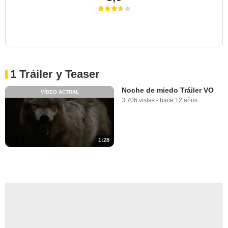
1 Tráiler y Teaser
Noche de miedo Tráiler VO
VÍDEO ACTUAL
3.706 vistas
-
hace 12 años
1:28