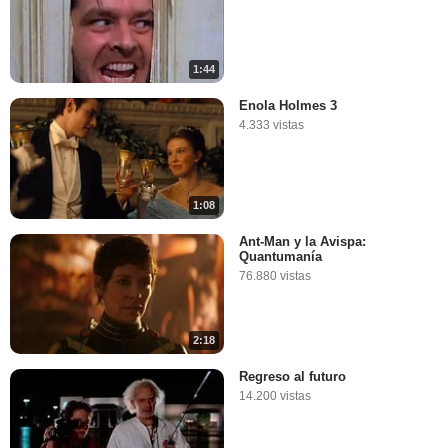
1:44
Enola Holmes 3
4.333 vistas
1:08
Ant-Man y la Avispa:
Quantumanía
76.880 vistas
2:18
Regreso al futuro
14.200 vistas