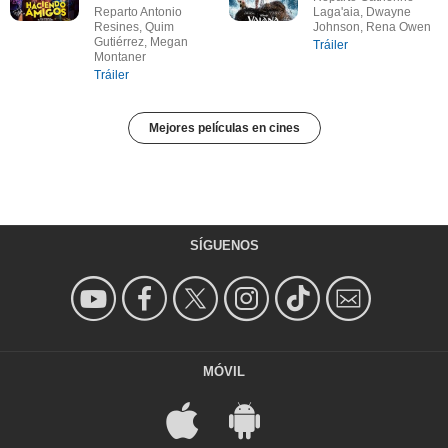
Reparto Antonio
Laga'aia, Dwayne
Resines, Quim
Johnson, Rena Owen
Gutiérrez, Megan
Tráiler
Montaner
Tráiler
Mejores películas en cines
SÍGUENOS
MÓVIL