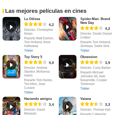
Las mejores películas en cines
La Odisea
Spider-Man: Brand
New Day
4,2
4,2
Director: Christopher
Nolan
Director: Destin Daniel
Cretton
Reparto Matt Damon,
Tom Holland, Anne
Reparto Tom Holland,
Hathaway
Zendaya, Sadie Sink
Tráiler
Tráiler
Toy Story 5
Obsession
4,0
3,9
Director: Andrew
Director: Curry Barker
Stanton, McKenna
Reparto Michael
Harris
Johnston (II), Inde
Reparto Tom Hanks,
Navarrette, Cooper
Tim Allen, Joan
Tomlinson
Cusack
Tráiler
Tráiler
Haciendo amigos
Vaiana
3,4
3,3
Director: David
Director: Thomas Kail
Marqués
Reparto Catherine