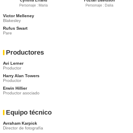
Cynthia Erland
Foziah Davidson
Personaje : Maria
Personaje : Dalia
Victor Melleney
Blakesley
Rufus Swart
Pare
Productores
Avi Lerner
Productor
Harry Alan Towers
Productor
Erwin Hillier
Productor asociado
Equipo técnico
Avraham Karpick
Director de fotografía