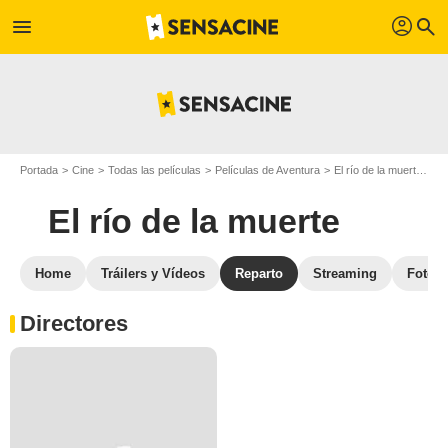
profil
menu
search
Portada
Cine
Todas las películas
Películas de Aventura
El río de la muerte
Re
El río de la muerte
Home
Tráilers y Vídeos
Reparto
Streaming
Fotos
Directores