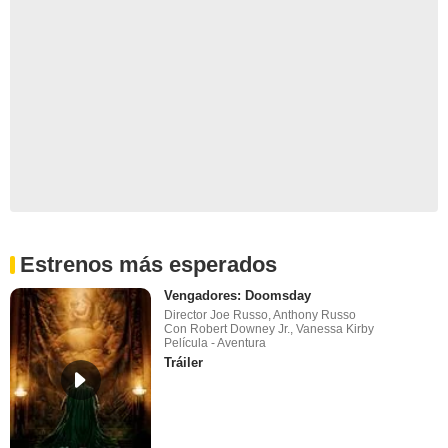
Estrenos más esperados
Vengadores: Doomsday
Director Joe Russo, Anthony Russo
Con Robert Downey Jr., Vanessa Kirby
Película - Aventura
Tráiler