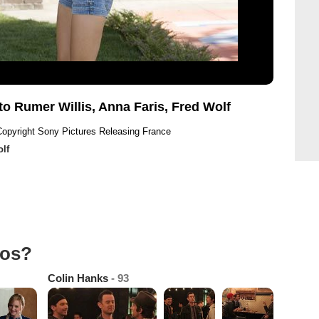
to Rumer Willis, Anna Faris, Fred Wolf
Copyright Sony Pictures Releasing France
lf
tos?
Colin Hanks
- 93