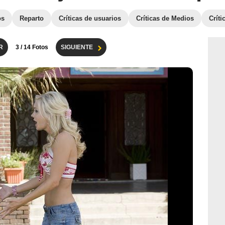
os
Reparto
Críticas de usuarios
Críticas de Medios
Crít
R
3
/ 14 Fotos
SIGUIENTE