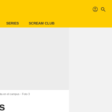
profil
search
SERIES
SCREAM CLUB
ita en el campus - Foto 3
s