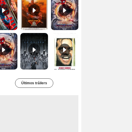
Tráiler 'Spider-Man: No Way Home'
La Odisea Tráiler (3)
El resplandor Tráiler
Últimos tráilers