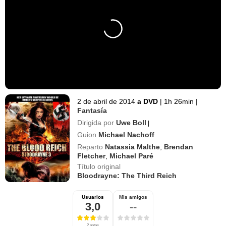
2 de abril de 2014
a DVD
|
1h 26min
|
Fantasía
Dirigida por
Uwe Boll
|
Guion
Michael Nachoff
Reparto
Natassia Malthe
,
Brendan
Fletcher
,
Michael Paré
Título original
Bloodrayne: The Third Reich
Usuarios
Mis amigos
3,0
--
2 notas