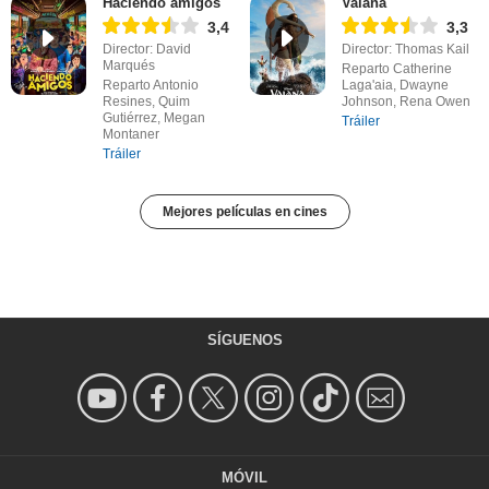
Haciendo amigos
Vaiana
3,4
3,3
Director: David
Director: Thomas Kail
Marqués
Reparto Catherine
Reparto Antonio
Laga'aia, Dwayne
Resines, Quim
Johnson, Rena Owen
Gutiérrez, Megan
Tráiler
Montaner
Tráiler
Mejores películas en cines
SÍGUENOS
MÓVIL