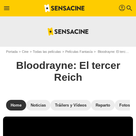
profil
menu
search
Portada
Cine
Todas las películas
Películas Fantasía
Bloodrayne: El tercer Reich
Bloodrayne: El tercer
Reich
Home
Noticias
Tráilers y Vídeos
Reparto
Fotos