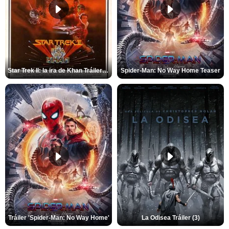
Star Trek II: la ira de Khan Tráiler VO
Spider-Man: No Way Home Teaser
Tráiler 'Spider-Man: No Way Home'
La Odisea Tráiler (3)