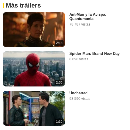
Más tráilers
Ant-Man y la Avispa:
Quantumanía
78.787 vistas
2:18
Spider-Man: Brand New Day
8.898 vistas
2:30
Uncharted
93.590 vistas
1:30