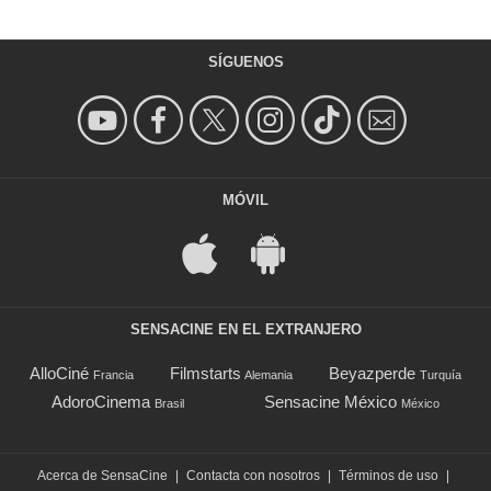
SÍGUENOS
MÓVIL
SENSACINE EN EL EXTRANJERO
AlloCiné
Filmstarts
Beyazperde
Francia
Alemania
Turquía
AdoroCinema
Sensacine México
Brasil
México
Acerca de SensaCine
|
Contacta con nosotros
|
Términos de uso
|