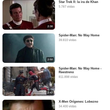
Star Trek II: la ira de Khan
5.787 vistas
2:30
Spider-Man: No Way Home
39.810 vistas
2:50
Spider-Man: No Way Home -
Reestreno
811.898 vistas
2:47
X-Men Orígenes: Lobezno
34.400 vistas