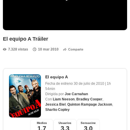
El equipo A Tráiler
7.328 vistas
10 mar 2010
Comparte
El equipo A
Fecha de estreno
30 de julio de 2010
|
1h
54min
Dirigida por
Joe Carnahan
Con
Liam Neeson
,
Bradley Cooper
,
Jessica Biel
,
Quinton Rampage Jackson
,
Sharlto Copley
Medios
Usuarios
Sensacine
1,7
3,3
3,0