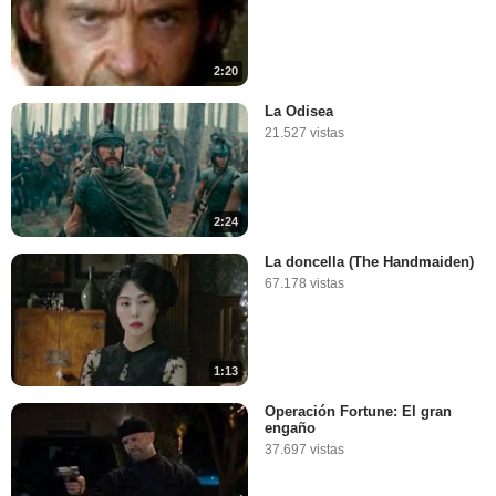
2:20
La Odisea
21.527 vistas
2:24
La doncella (The Handmaiden)
67.178 vistas
1:13
Operación Fortune: El gran
engaño
37.697 vistas