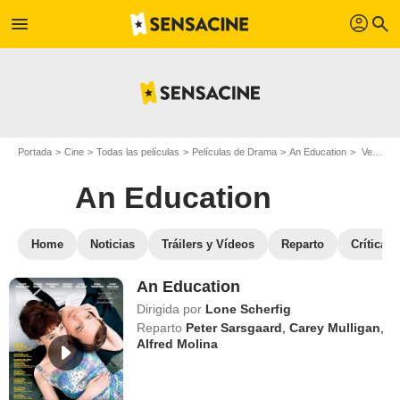
profil
menu
search
Portada
Cine
Todas las películas
Películas de Drama
An Education
Ver An Education en streaming
An Education
Home
Noticias
Tráilers y Vídeos
Reparto
Críticas
An Education
Dirigida por
Lone Scherfig
Reparto
Peter Sarsgaard
,
Carey Mulligan
,
Alfred Molina