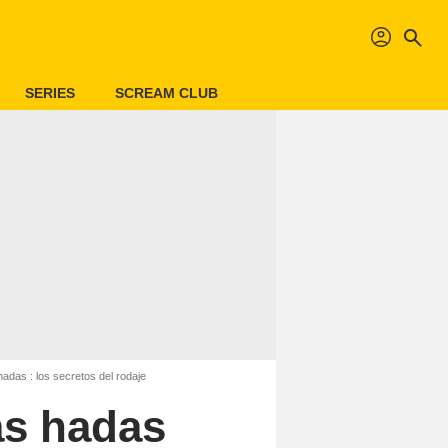
profil
search
SERIES
SCREAM CLUB
adas : los secretos del rodaje
as hadas