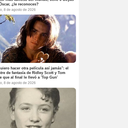
Óscar, ¿le reconoces?
o, 8 de agosto de 2026
uiero hacer otra película así jamás": el
tre de fantasía de Ridley Scott y Tom
e que al final le llevó a 'Top Gun'
o, 8 de agosto de 2026