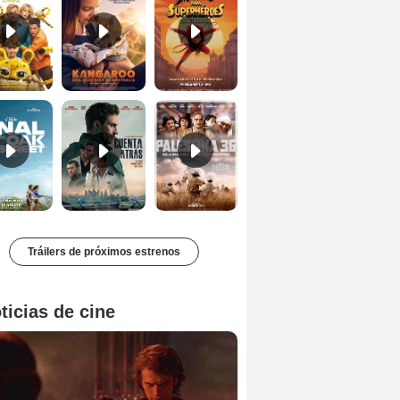
El final de Oak Street Tráiler
Cuentra atrás Tráiler
Palestina 36 Tráiler VOSE
Tráilers de próximos estrenos
ticias de cine