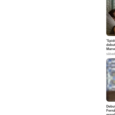
'Spid
debut
Marve
sábad
Debut
Ferná
españ