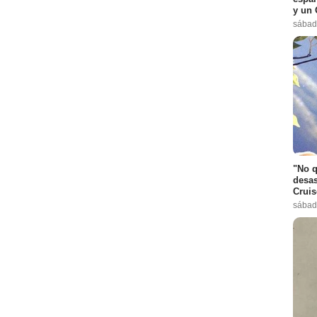
y un 
sábad
"No q
desas
Cruis
sábad