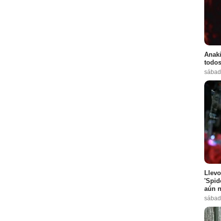
Anaki
todos
sábad
Llevo
'Spid
aún n
sábad