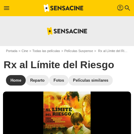
profil
menu
search
Portada
Cine
Todas las películas
Películas Suspense
Rx al Límite del Riesgo
Rx al Límite del Riesgo
Home
Reparto
Fotos
Películas similares