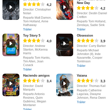
New Day
4,2
4,2
Director: Christopher
Nolan
Director: Destin Daniel
Cretton
Reparto Matt Damon,
Tom Holland, Anne
Reparto Tom Holland,
Hathaway
Zendaya, Sadie Sink
Tráiler
Tráiler
Toy Story 5
Obsession
4,0
3,9
Director: Andrew
Director: Curry Barker
Stanton, McKenna
Reparto Michael
Harris
Johnston (II), Inde
Reparto Tom Hanks,
Navarrette, Cooper
Tim Allen, Joan
Tomlinson
Cusack
Tráiler
Tráiler
Haciendo amigos
Vaiana
3,4
3,3
Director: David
Director: Thomas Kail
Marqués
Reparto Catherine
Reparto Antonio
Laga'aia, Dwayne
Resines, Quim
Johnson, Rena Owen
Gutiérrez, Megan
Tráiler
Montaner
Tráiler