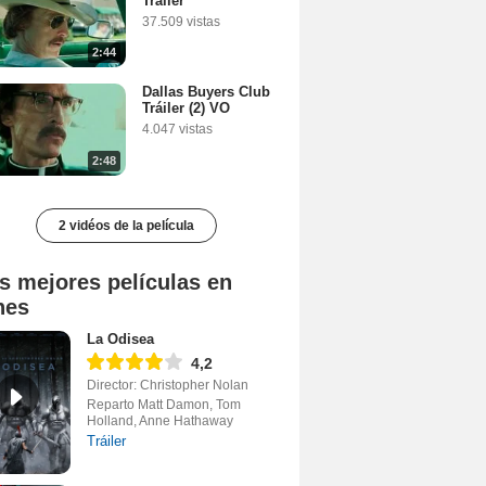
Tráiler
37.509 vistas
2:44
Dallas Buyers Club
Tráiler (2) VO
4.047 vistas
2:48
2 vidéos de la película
s mejores películas en
nes
La Odisea
4,2
Director: Christopher Nolan
Reparto Matt Damon, Tom
Holland, Anne Hathaway
Tráiler