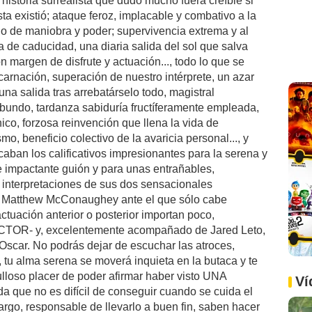
historia surrealista que dudo mucho fuera creíble si
ta existió; ataque feroz, implacable y combativo a la
ulo de maniobra y poder; supervivencia extrema y al
a de caducidad, una diaria salida del sol que salva
n margen de disfrute y actuación..., todo lo que se
arnación, superación de nuestro intérprete, un azar
na salida tras arrebatárselo todo, magistral
ibundo, tardanza sabiduría fructíferamente empleada,
ico, forzosa reinvención que llena la vida de
, beneficio colectivo de la avaricia personal..., y
caban los calificativos impresionantes para la serena y
e impactante guión y para unas entrañables,
 interpretaciones de sus dos sensacionales
io Matthew McConaughey ante el que sólo cabe
ctuación anterior o posterior importan poco,
CTOR- y, excelentemente acompañado de Jared Leto,
scar. No podrás dejar de escuchar las atroces,
tu alma serena se moverá inquieta en la butaca y te
gulloso placer de poder afirmar haber visto UNA
Ví
ue no es difícil de conseguir cuando se cuida el
cargo, responsable de llevarlo a buen fin, saben hacer