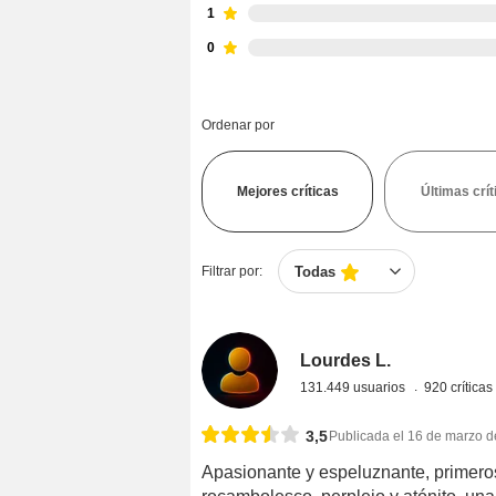
1
0
Ordenar por
Mejores críticas
Últimas crít
Filtrar por:
Todas
Lourdes L.
131.449 usuarios
920 crítica
3,5
Publicada el 16 de marzo 
Apasionante y espeluznante, primeros 