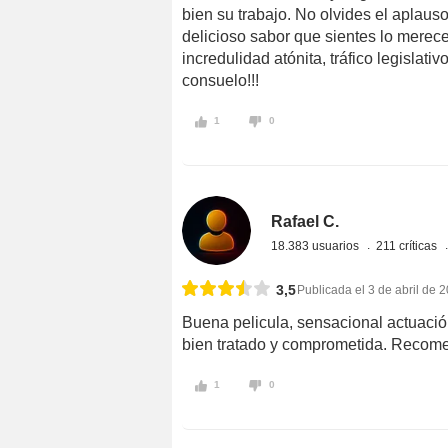
bien su trabajo. No olvides el aplauso,
delicioso sabor que sientes lo merecen
incredulidad atónita, tráfico legislat
consuelo!!!
1
0
Rafael C.
18.383 usuarios
211 críticas
3,5
Publicada el 3 de abril de 
Buena pelicula, sensacional actuac
bien tratado y comprometida. Recom
1
0