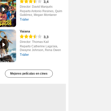
3,4
Director: David Marqués
Reparto Antonio Resines, Quim
Gutiérrez, Megan Montaner
Tráiler
Vaiana
3,3
Director: Thomas Kail
Reparto Catherine Laga'aia,
Dwayne Johnson, Rena Owen
Tráiler
Mejores películas en cines