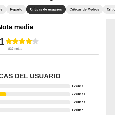
os
Reparto
Críticas de usuarios
Críticas de Medios
Crít
Nota media
,1
837 notas
ICAS DEL USUARIO
1 crítica
7 críticas
5 críticas
1 crítica