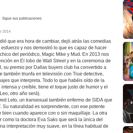
Sigue sus publicaciones
de 2014
ó que era hora de cambiar, dejó atrás las comedias
 esfuerzo y nos demostró lo que es capaz de hacer
chico del periódico, Magic Mike y Mud. En 2013 nos
ención en El lobo de Wall Street y en la ceremonia de
l, su premio por Dallas buyers club ha convertido a
también triunfa en televisión con True detective,
najes que interpreta. Todo lo que habéis oído de la
s intensa y creíble, tiene el toque justo de humor y el
eo, otro año será).
Jared Leto, un transexual también enfermo de SIDA que
f. Su naturalidad es sorprendente, con ese potente
e bien cuando aparece con o sin maquillaje. La otra
r como la doctora Eva Saks que será la única del
una interpretación muy suave, en la línea habitual de