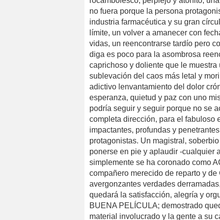
rocambolesco, perplejo y atónito, una 
no fuera porque la persona protagonis
industria farmacéutica y su gran círc
límite, un volver a amanecer con fech
vidas, un reencontrarse tardío pero co
diga es poco para la asombrosa reenc
caprichoso y doliente que le muestra u
sublevación del caos más letal y mor
adictivo lenvantamiento del dolor crón
esperanza, quietud y paz con uno mismo
podría seguir y seguir porque no se a
completa dirección, para el fabuloso 
impactantes, profundas y penetrantes
protagonistas. Un magistral, soberb
ponerse en pie y aplaudir -cualquier a
simplemente se ha coronado como A
compañero merecido de reparto y de O
avergonzantes verdades derramadas, 
quedará la satisfacción, alegría y or
BUENA PELÍCULA; demostrado queda q
material involucrado y la gente a su 