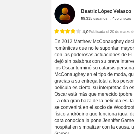
Beatriz López Velasco
98.315 usuarios
455 críticas
4,0
Publicada el 20 de marzo 
En 2012 Matthew McConaughey decidi
románticas que no le suponían mayor
con las poderosas actuaciones de El 
dejó sin palabras con su breve interv
los Oscar terminó su catarsis persona
McConaughey en el tipo de moda, que 
gracias a su entrega total a los perso
película es cierto, su interpretación e
Oscar está más que merecido (pobre L
La otra gran baza de la película es 
se convertirá en el socio de Woodroo
físico andrógino que funciona igual d
cara conocida la pone Jennifer Garne
hospital en simpatizar con la causa, 
Garner.