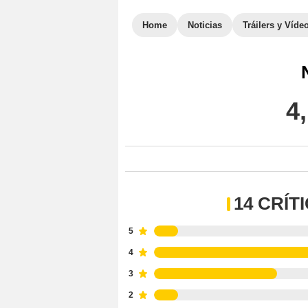
Home
Noticias
Tráilers y Víde
4
14 CRÍT
5
4
3
2