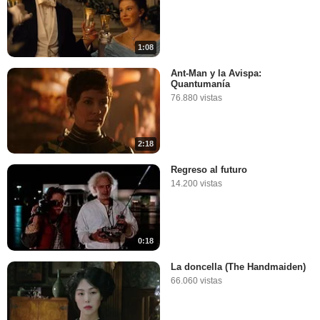
1:08
Ant-Man y la Avispa:
Quantumanía
76.880 vistas
2:18
Regreso al futuro
14.200 vistas
0:18
La doncella (The Handmaiden)
66.060 vistas