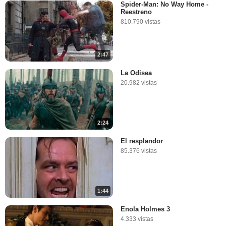
Spider-Man: No Way Home -
Reestreno
810.790 vistas
2:47
La Odisea
20.982 vistas
2:24
El resplandor
85.376 vistas
1:44
Enola Holmes 3
4.333 vistas