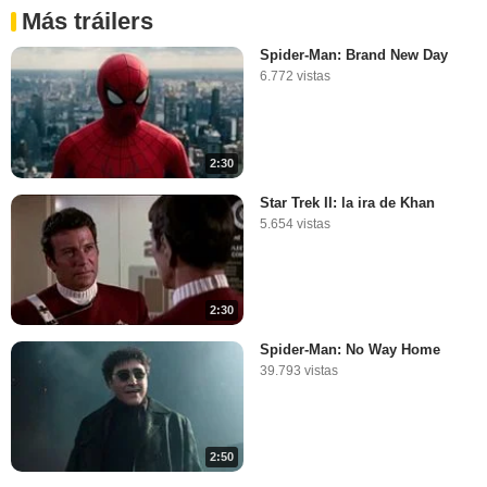
Más tráilers
Spider-Man: Brand New Day
6.772 vistas
2:30
Star Trek II: la ira de Khan
5.654 vistas
2:30
Spider-Man: No Way Home
39.793 vistas
2:50