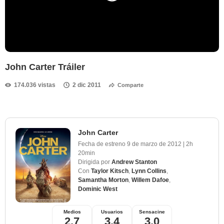
John Carter Tráiler
174.036 vistas
2 dic 2011
Comparte
John Carter
Fecha de estreno
9 de marzo de 2012
|
2h
20min
Dirigida por
Andrew Stanton
Con
Taylor Kitsch
,
Lynn Collins
,
Samantha Morton
,
Willem Dafoe
,
Dominic West
Medios
Usuarios
Sensacine
2,7
3,4
3,0