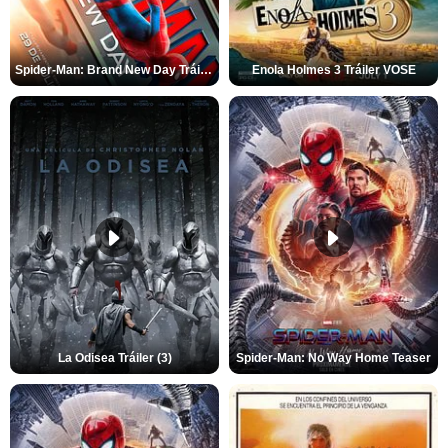
Spider-Man: Brand New Day Tráiler (3)
Enola Holmes 3 Tráiler VOSE
La Odisea Tráiler (3)
Spider-Man: No Way Home Teaser