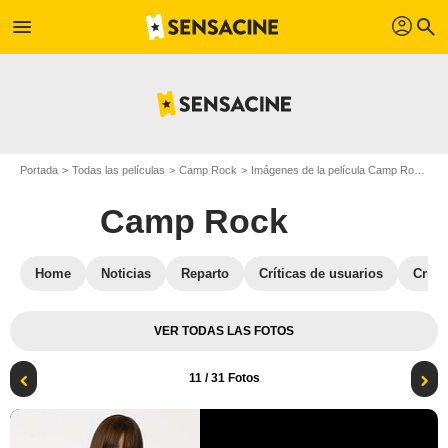
profil
menu
search
Portada
Todas las películas
Camp Rock
Imágenes de la película Camp Rock
F
Camp Rock
Home
Noticias
Reparto
Críticas de usuarios
Críti
VER TODAS LAS FOTOS
11
/ 31 Fotos