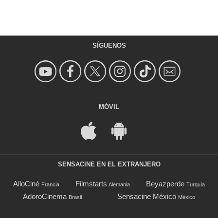
SÍGUENOS
MÓVIL
SENSACINE EN EL EXTRANJERO
AlloCiné
Filmstarts
Beyazperde
Francia
Alemania
Turquía
AdoroCinema
Sensacine México
Brasil
México