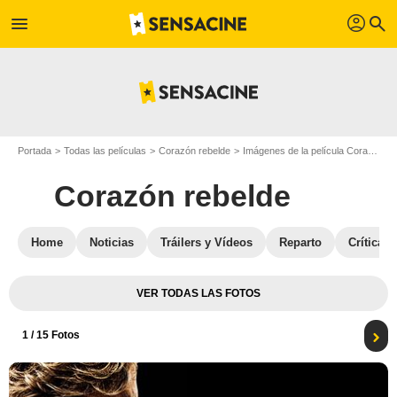
profil
menu
search
Portada
Todas las películas
Corazón rebelde
Imágenes de la película Corazón rebelde
Corazón rebelde
Home
Noticias
Tráilers y Vídeos
Reparto
Críticas
VER TODAS LAS FOTOS
1
/ 15 Fotos