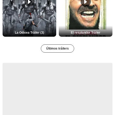
La Odisea Tráiler (3)
El resplandor Tráiler
Últimos tráilers