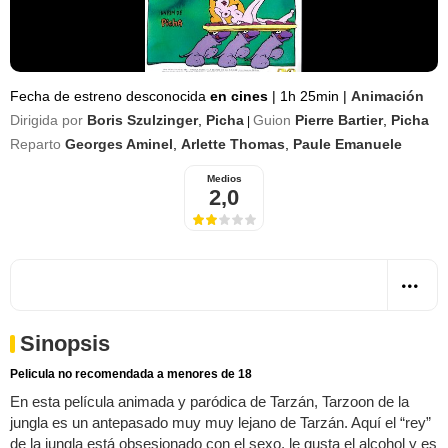
Fecha de estreno desconocida
en cines
|
1h 25min
|
Animación
Dirigida por
Boris Szulzinger
,
Picha
Guion
Pierre Bartier
,
Picha
|
Reparto
Georges Aminel
,
Arlette Thomas
,
Paule Emanuele
Medios
2,0
Sinopsis
Pelicula no recomendada a menores de 18
En esta película animada y paródica de Tarzán, Tarzoon de la
jungla es un antepasado muy muy lejano de Tarzán. Aquí el “rey”
de la jungla está obsesionado con el sexo, le gusta el alcohol y es