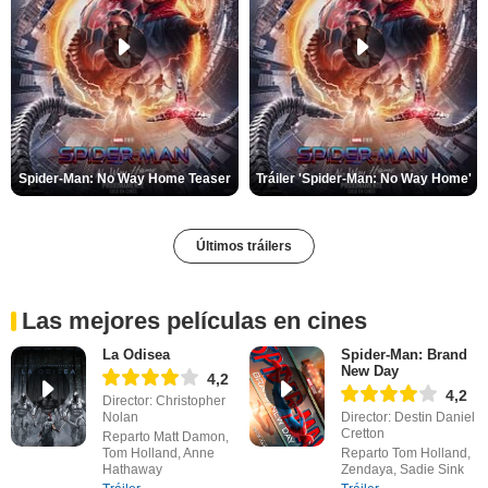
Spider-Man: No Way Home Teaser
Tráiler 'Spider-Man: No Way Home'
Últimos tráilers
Las mejores películas en cines
La Odisea
Spider-Man: Brand
New Day
4,2
4,2
Director: Christopher
Nolan
Director: Destin Daniel
Cretton
Reparto Matt Damon,
Tom Holland, Anne
Reparto Tom Holland,
Hathaway
Zendaya, Sadie Sink