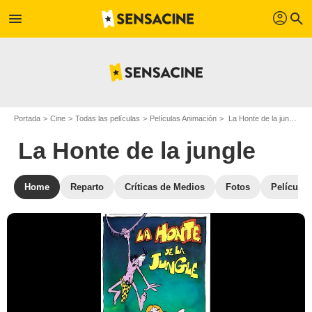
profil
menu
search
Portada
Cine
Todas las películas
Películas Animación
La Honte de la jungle
La Honte de la jungle
Home
Reparto
Críticas de Medios
Fotos
Películas