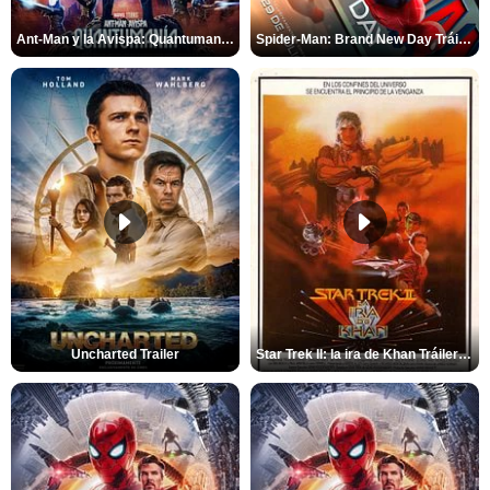
Ant-Man y la Avispa: Quantumanía Tráiler (2)
Spider-Man: Brand New Day Tráiler (3)
Uncharted Trailer
Star Trek II: la ira de Khan Tráiler VO