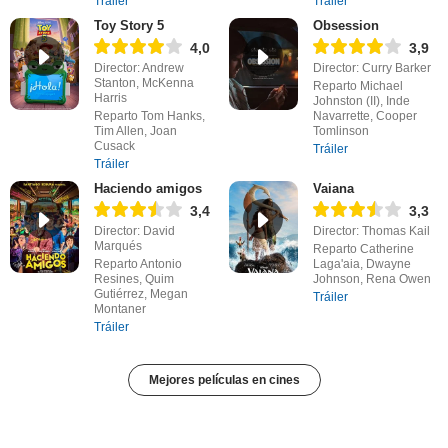
Tráiler
Tráiler
Toy Story 5
Obsession
4,0
3,9
Director: Andrew
Director: Curry Barker
Stanton, McKenna
Reparto Michael
Harris
Johnston (II), Inde
Reparto Tom Hanks,
Navarrette, Cooper
Tim Allen, Joan
Tomlinson
Cusack
Tráiler
Tráiler
Haciendo amigos
Vaiana
3,4
3,3
Director: David
Director: Thomas Kail
Marqués
Reparto Catherine
Reparto Antonio
Laga'aia, Dwayne
Resines, Quim
Johnson, Rena Owen
Gutiérrez, Megan
Tráiler
Montaner
Tráiler
Mejores películas en cines