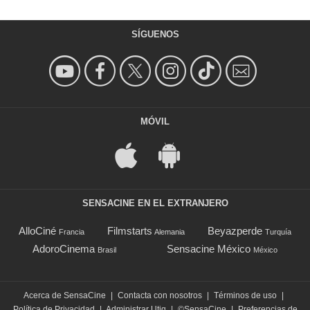
SÍGUENOS
MÓVIL
SENSACINE EN EL EXTRANJERO
AlloCiné
Filmstarts
Beyazperde
Francia
Alemania
Turquía
AdoroCinema
Sensacine México
Brasil
México
Acerca de SensaCine
|
Contacta con nosotros
|
Términos de uso
|
Política de Privacidad
|
Administrar Utiq
|
©SensaCine
|
Preferencias de