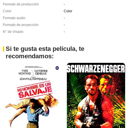
Formato de producción
-
Color
Color
Formato audio
-
Formato de proyección
-
N° de Visado
-
Si te gusta esta película, te
recomendamos: