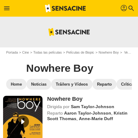
profil
menu
search
Portada
Cine
Todas las películas
Películas de Biopic
Nowhere Boy
Ver Nowhere Boy en streaming
Nowhere Boy
Home
Noticias
Tráilers y Vídeos
Reparto
Críticas
Nowhere Boy
Dirigida por
Sam Taylor-Johnson
Reparto
Aaron Taylor-Johnson
,
Kristin
Scott Thomas
,
Anne-Marie Duff