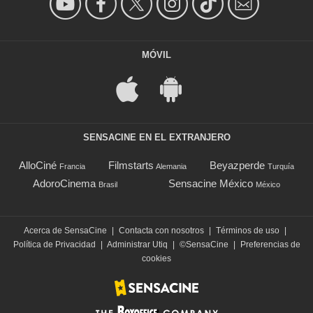
MÓVIL
SENSACINE EN EL EXTRANJERO
AlloCiné
Filmstarts
Beyazperde
Francia
Alemania
Turquía
AdoroCinema
Sensacine México
Brasil
México
Acerca de SensaCine
|
Contacta con nosotros
|
Términos de uso
|
Política de Privacidad
|
Administrar Utiq
|
©SensaCine
|
Preferencias de
cookies