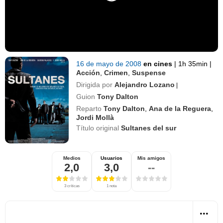
16 de mayo de 2008
en cines
|
1h 35min
|
Acción
,
Crimen
,
Suspense
Dirigida por
Alejandro Lozano
|
Guion
Tony Dalton
Reparto
Tony Dalton
,
Ana de la Reguera
,
Jordi Mollà
Título original
Sultanes del sur
Medios
Usuarios
Mis amigos
2,0
3,0
--
3 críticas
1 nota