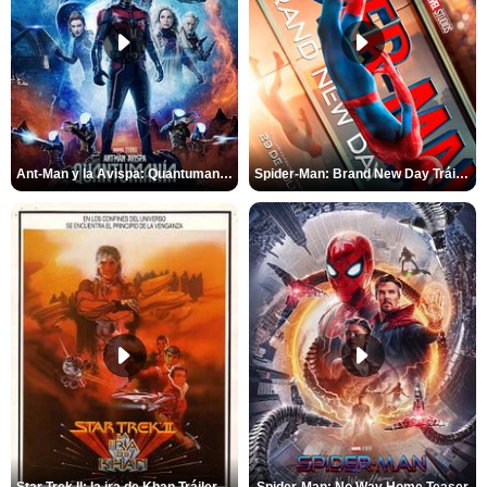
Ant-Man y la Avispa: Quantumanía Tráiler (2)
Spider-Man: Brand New Day Tráiler (3)
Star Trek II: la ira de Khan Tráiler VO
Spider-Man: No Way Home Teaser