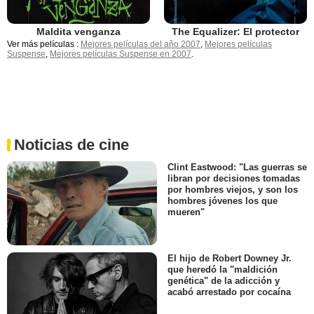
Maldita venganza
The Equalizer: El protector
Ver más películas :
Mejores películas del año 2007
,
Mejores películas
Suspense
,
Mejores películas Suspense en 2007
.
Noticias de cine
Clint Eastwood: "Las guerras se
libran por decisiones tomadas
por hombres viejos, y son los
hombres jóvenes los que
mueren"
El hijo de Robert Downey Jr.
que heredó la "maldición
genética" de la adicción y
acabó arrestado por cocaína