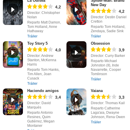
La Odisea
Spider-Man: Brand
New Day
4,2
4,2
Director: Christopher
Nolan
Director: Destin Daniel
Cretton
Reparto Matt Damon,
Tom Holland, Anne
Reparto Tom Holland,
Hathaway
Zendaya, Sadie Sink
Tráiler
Tráiler
Toy Story 5
Obsession
4,0
3,9
Director: Andrew
Director: Curry Barker
Stanton, McKenna
Reparto Michael
Harris
Johnston (II), Inde
Reparto Tom Hanks,
Navarrette, Cooper
Tim Allen, Joan
Tomlinson
Cusack
Tráiler
Tráiler
Haciendo amigos
Vaiana
3,4
3,3
Director: David
Director: Thomas Kail
Marqués
Reparto Catherine
Reparto Antonio
Laga'aia, Dwayne
Resines, Quim
Johnson, Rena Owen
Gutiérrez, Megan
Tráiler
Montaner