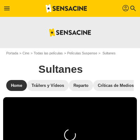
profil
menu
search
Portada
Cine
Todas las películas
Películas Suspense
Sultanes
Sultanes
Home
Tráilers y Vídeos
Reparto
Críticas de Medios