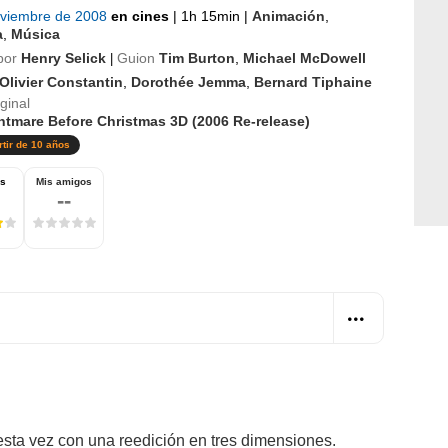
oviembre de 2008
en cines
|
1h 15min
|
Animación
,
a
,
Música
por
Henry Selick
Guion
Tim Burton
,
Michael McDowell
|
Olivier Constantin
,
Dorothée Jemma
,
Bernard Tiphaine
iginal
htmare Before Christmas 3D (2006 Re-release)
rtir de 10 años
os
Mis amigos
--
esta vez con una reedición en tres dimensiones.