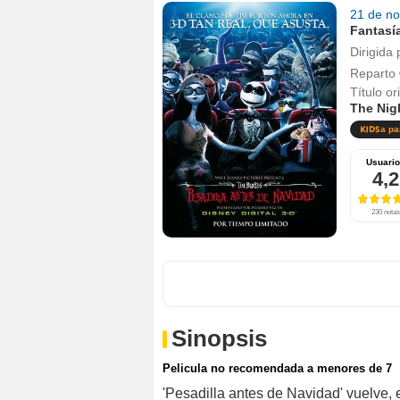
21 de n
Fantasí
Dirigida 
Reparto
Título or
The Nig
a pa
Usuari
4,2
230 notas
Sinopsis
Pelicula no recomendada a menores de 7
'Pesadilla antes de Navidad' vuelve, 