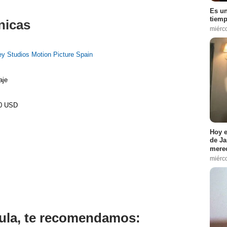
Es un
tiemp
nicas
miérc
ey Studios Motion Picture Spain
aje
00 USD
Hoy e
de Ja
merec
miérc
ícula, te recomendamos: