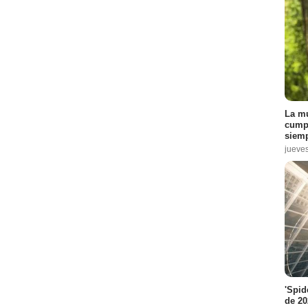
La mu
cumpl
siemp
jueve
'Spid
de 20