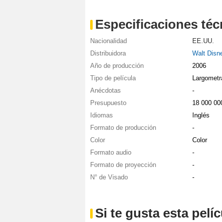
Especificaciones téc
Nacionalidad
EE.UU.
Distribuidora
Walt Disn
Año de producción
2006
Tipo de película
Largometr
Anécdotas
-
Presupuesto
18 000 0
Idiomas
Inglés
Formato de producción
-
Color
Color
Formato audio
-
Formato de proyección
-
N° de Visado
-
Si te gusta esta pel