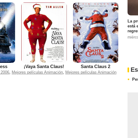
La pr
está 
regre
miérc
ress
¡Vaya Santa Claus!
Santa Claus 2
Es
 2006
,
Mejores películas Animación
,
Mejores películas Animación
Pe