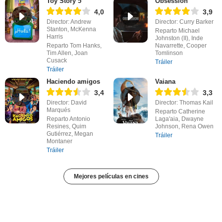
Toy Story 5
Obsession
4,0
3,9
Director: Andrew
Director: Curry Barker
Stanton, McKenna
Reparto Michael
Harris
Johnston (II), Inde
Reparto Tom Hanks,
Navarrette, Cooper
Tim Allen, Joan
Tomlinson
Cusack
Tráiler
Tráiler
Haciendo amigos
Vaiana
3,4
3,3
Director: David
Director: Thomas Kail
Marqués
Reparto Catherine
Reparto Antonio
Laga'aia, Dwayne
Resines, Quim
Johnson, Rena Owen
Gutiérrez, Megan
Tráiler
Montaner
Tráiler
Mejores películas en cines