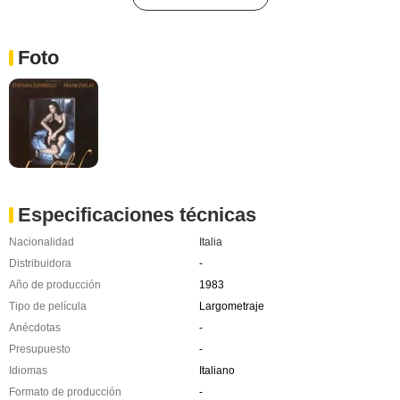
Foto
Especificaciones técnicas
Nacionalidad
Italia
Distribuidora
-
Año de producción
1983
Tipo de película
Largometraje
Anécdotas
-
Presupuesto
-
Idiomas
Italiano
Formato de producción
-