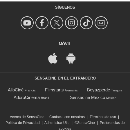
SÍGUENOS
MÓVIL
SENSACINE EN EL EXTRANJERO
AlloCiné
Filmstarts
Beyazperde
Francia
Alemania
Turquía
AdoroCinema
Sensacine México
Brasil
México
Acerca de SensaCine
|
Contacta con nosotros
|
Términos de uso
|
Política de Privacidad
|
Administrar Utiq
|
©SensaCine
|
Preferencias de
cookies