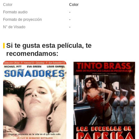
Color
Color
Formato audio
-
Formato de proyección
-
N° de Visado
-
Si te gusta esta película, te
recomendamos: