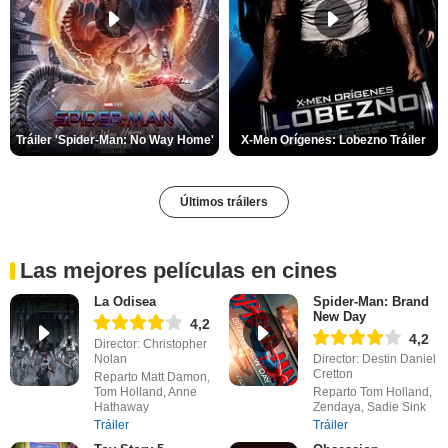
Tráiler 'Spider-Man: No Way Home'
X-Men Orígenes: Lobezno Tráiler
Últimos tráilers
Las mejores películas en cines
La Odisea
Spider-Man: Brand
New Day
4,2
4,2
Director: Christopher
Nolan
Director: Destin Daniel
Cretton
Reparto Matt Damon,
Tom Holland, Anne
Reparto Tom Holland,
Hathaway
Zendaya, Sadie Sink
Tráiler
Tráiler