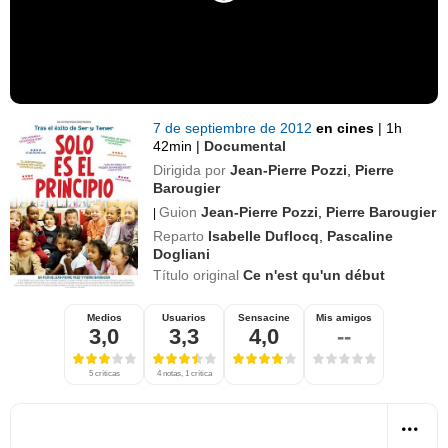
7 de septiembre de 2012
en cines
|
1h
42min
|
Documental
Dirigida por
Jean-Pierre Pozzi
,
Pierre
Barougier
Guion
Jean-Pierre Pozzi
,
Pierre Barougier
|
Reparto
Isabelle Duflocq
,
Pascaline
Dogliani
Título original
Ce n'est qu'un début
Medios
Usuarios
Sensacine
Mis amigos
3,0
3,3
4,0
--
5 críticas
4 notas, 1 crítica