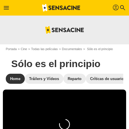
profil
menu
search
Portada
Cine
Todas las películas
Documentales
Sólo es el principio
Sólo es el principio
Home
Tráilers y Vídeos
Reparto
Críticas de usuarios