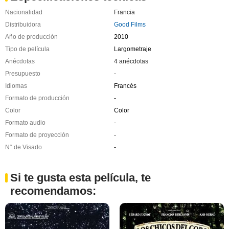
Nacionalidad
Francia
Distribuidora
Good Films
Año de producción
2010
Tipo de película
Largometraje
Anécdotas
4 anécdotas
Presupuesto
-
Idiomas
Francés
Formato de producción
-
Color
Color
Formato audio
-
Formato de proyección
-
N° de Visado
-
Si te gusta esta película, te
recomendamos: