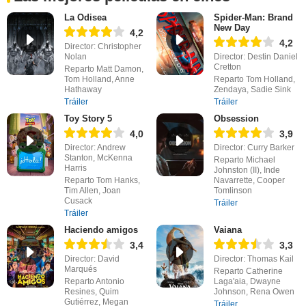
La Odisea
Spider-Man: Brand
New Day
4,2
4,2
Director: Christopher
Nolan
Director: Destin Daniel
Cretton
Reparto Matt Damon,
Tom Holland, Anne
Reparto Tom Holland,
Hathaway
Zendaya, Sadie Sink
Tráiler
Tráiler
Toy Story 5
Obsession
4,0
3,9
Director: Andrew
Director: Curry Barker
Stanton, McKenna
Reparto Michael
Harris
Johnston (II), Inde
Reparto Tom Hanks,
Navarrette, Cooper
Tim Allen, Joan
Tomlinson
Cusack
Tráiler
Tráiler
Haciendo amigos
Vaiana
3,4
3,3
Director: David
Director: Thomas Kail
Marqués
Reparto Catherine
Reparto Antonio
Laga'aia, Dwayne
Resines, Quim
Johnson, Rena Owen
Gutiérrez, Megan
Tráiler