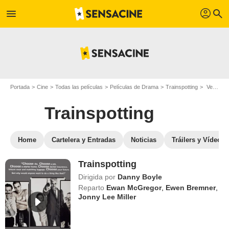
profil
menu
search
Portada
Cine
Todas las películas
Películas de Drama
Trainspotting
Ver Trainspotting en streaming
Trainspotting
Home
Cartelera y Entradas
Noticias
Tráilers y Vídeos
Trainspotting
Dirigida por
Danny Boyle
Reparto
Ewan McGregor
,
Ewen Bremner
,
Jonny Lee Miller