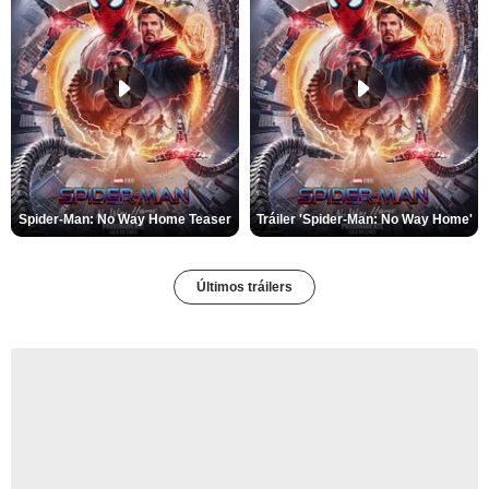
Spider-Man: No Way Home Teaser
Tráiler 'Spider-Man: No Way Home'
Últimos tráilers