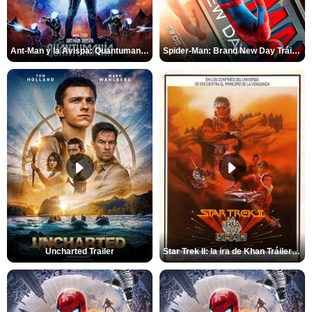
Ant-Man y la Avispa: Quantumanía Tráiler (2)
Spider-Man: Brand New Day Tráiler (3)
Uncharted Trailer
Star Trek II: la ira de Khan Tráiler VO