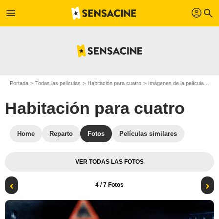
profil
menu
search
Portada
Todas las películas
Habitación para cuatro
Imágenes de la película Habitación para cuatro
Habitación para cuatro
Home
Reparto
Fotos
Películas similares
VER TODAS LAS FOTOS
4
/ 7 Fotos