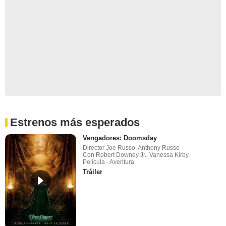
Estrenos más esperados
Vengadores: Doomsday
Director Joe Russo, Anthony Russo
Con Robert Downey Jr., Vanessa Kirby
Película - Aventura
Tráiler